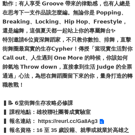
動作；有人享受 𝗚𝗿𝗼𝗼𝘃𝗲 帶來的律動感，也有人總是
源
在思考下一支作品該怎麼編。無論你是 𝗣𝗼𝗽𝗽𝗶𝗻𝗴、
主
𝗕𝗿𝗲𝗮𝗸𝗶𝗻𝗴、𝗟𝗼𝗰𝗸𝗶𝗻𝗴、𝗛𝗶𝗽 𝗛𝗼𝗽、𝗙𝗿𝗲𝗲𝘀𝘁𝘆𝗹𝗲，
題
專
還是編舞，這個夏天都一起站上你的專屬舞台✨
區
特別邀請𝟲位資深舞蹈家，不只教你數拍、排舞，直擊
便
街舞圈最寫實的生存𝗖𝘆𝗽𝗵𝗲𝗿！傳授「當現實生活對你
民
𝗖𝗮𝗹𝗹 𝗼𝘂𝘁、人生遇到 𝗢𝗻𝗲 𝗠𝗼𝗿𝗲 的時候，你該如何
服
務
帥氣地 𝗧𝗵𝗿𝗼𝘄 𝗱𝗼𝘄𝗻，直接拿到生活 𝗝𝘂𝗱𝗴𝗲 的全票
通過」心法，為想在舞蹈圈留下來的你，量身打造的轉
公
開
職教戰！
資
訊
▍📝 𝟲堂街舞生存攻略必修課
網
▍ 課程地點：雄校聯社團養成實驗室
站
▍ 報名連結：
https://reurl.cc/Ga8Ag3
導
覽
▍ 報名資格：16 至 35 歲設籍、就學或就業於高雄之