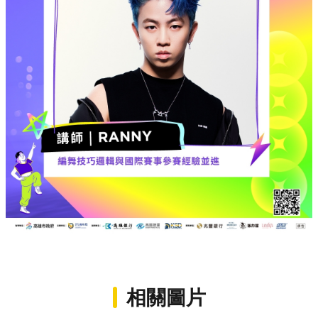
政
策
政
府
網
站
資
料
開
放
宣
告
相關圖片