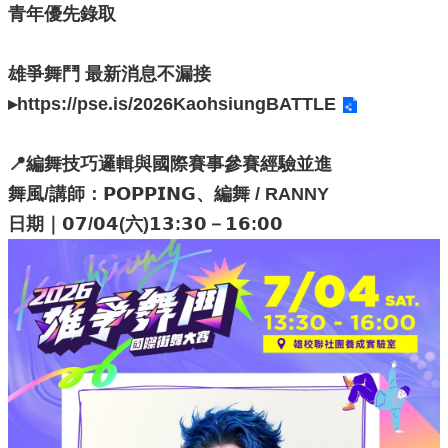
青年優先錄取
局
長
信
雄爭舞鬥 最新消息不漏接
箱
▸
https://pse.is/2026KaohsiungBATTLE
雙
語
詞
📍編舞技巧邏輯與國際賽事參賽經驗並進
彙
舞風/講師：𝗣𝗢𝗣𝗣𝗜𝗡𝗚、編舞 / RANNY
Facebook
日期｜𝟬𝟳/𝟬𝟰(六)𝟭𝟯:𝟯𝟬－𝟭𝟲:𝟬𝟬
Instagram
Line
隱
私
權
及
安
全