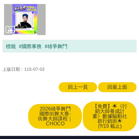
標籤
#國際事務
#雄爭舞鬥
上版日期：115-07-02
回上一頁
回最上面
【免費】🌟《行
2026雄爭舞鬥
銷大師養成計
國際街舞大賽-
畫》數據驅動社
街舞大師課程｜
群行銷班🌟
CHOCO
(𝟕/19 截止)