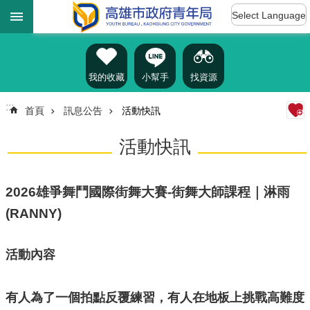
:::
跳到主要內容區塊
Select Language
進
階
搜
尋
我的收藏
小幫手
找資源
:::
首頁
訊息公告
活動快訊
認
活動快訊
識
我
們
2026雄爭舞鬥國際街舞大賽-街舞大師課程｜淋雨
訊
(RANNY)
息
公
告
活動內容
雄
青
有人為了一個拍點反覆練習，有人在地板上挑戰高難度
資