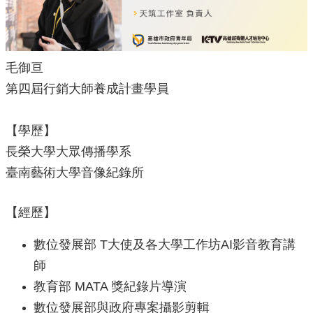
源
主
題
毛御亘
專
區
第四屆行銷大師養成計畫學員
便
民
【學歷】
服
長榮大學大眾傳播學系
務
臺南藝術大學音像紀錄所
公
開
資
【經歷】
訊
數位發展部 T大使及各大學工作坊AI影音教育講
網
師
站
導
教育部 MATA 獎紀錄片導演
覽
數位發展部與政府專案攝影剪輯