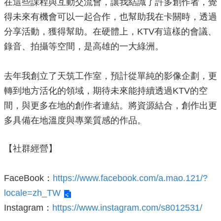
在這些課程與互動交流會，讓我結識了許多創作者，覺
政
策
得未來有機會可以一起合作，也幫助我在卡關時，透過
分享活動，獲得幫助。在硬體上，KTV有這樣的會議、
政
府
錄音、拍攝等空間，是高雄的一大綠洲。
網
站
資
去年我創立了天筑工作室，預計從單純的影像企劃，更
料
轉到地方活化的領域，期待未來能持續透過KTV的空
開
間，與更多在地的創作者連結。將資源結合，創作出更
放
宣
多具備在地溫度與專業質感的作品。
告
【社群經營】
FaceBook：
https://www.facebook.com/a.mao.121/?
locale=zh_TW
Instagram：
https://www.instagram.com/s8012531/