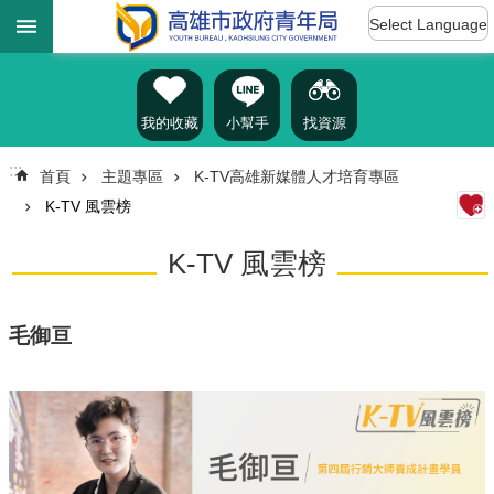
:::
跳到主要內容區塊
Select Language
進
階
搜
尋
我的收藏
小幫手
找資源
:::
首頁
主題專區
K-TV高雄新媒體人才培育專區
K-TV 風雲榜
認
識
K-TV 風雲榜
我
們
訊
毛御亘
息
公
告
雄
青
資