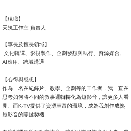
局
長
信
【現職】
箱
天筑工作室 負責人
雙
語
【專長及擅長領域】
詞
文化轉譯、影視製作、企劃發想與執行、資源媒合、
彙
AI應用、跨域溝通
Facebook
Instagram
【心得與感想】
Line
作為一名在紀錄片、教學、企劃等的工作者，我一直在
思考如何將不同的敘事邏輯轉化為短影音，讓更多人看
隱
私
見。而K-TV提供了資源豐富的環境，成為我創作成熟
權
短影音的關鍵契機。
及
安
全