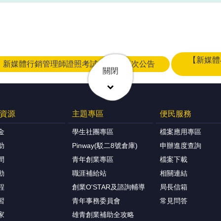
【新媒體小聚】
】新媒體行銷管理師證照考試 考場及場次公告
關閉
資源
主題專區
便民服務
金
學生社團專區
檔案應用專區
助
Pinway(駁二8號倉庫)
申辦進度查詢
間
青年創業專區
檔案下載
動
職涯補給站
相關連結
程
創業O'STAR及諮詢輔導
局長信箱
習
青年事務委員會
常見問答
家
雄青創業補助全攻略