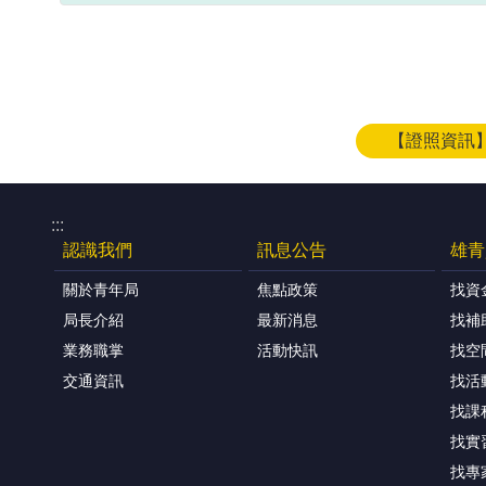
【證照資訊
:::
認識我們
訊息公告
雄青
關於青年局
焦點政策
找資
局長介紹
最新消息
找補
業務職掌
活動快訊
找空
交通資訊
找活
找課
找實
找專