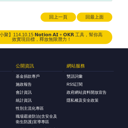
回上一頁
回最上面
114.10.15 𝗡𝗼𝘁𝗶𝗼𝗻 𝗔𝗜 + 𝗢𝗞𝗥 工具，幫你高
效實現目標，釋放無限潛力！
公開資訊
網站服務
基金捐款專戶
雙語詞彙
施政報告
RSS訂閱
會計資訊
政府網站資料開放宣告
統計資訊
隱私權及安全政策
性別主流化專區
職場霸凌防治(含安全及
衛生防護)宣導專區