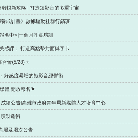
速剪輯新攻略 | 打造短影音的多重宇宙
師養成計畫》數據驅動社群行銷班
報名中⭐|一個月扎實培訓
美感課： 打造高點擊封面與字卡
(5/28) ⭐
愛你：好感度暴增的短影音經營術
媒體 開放報名🌟
》成績公告|高雄市政府青年局新媒體人才培育中心
的奇蹟製造術
考場及場次公告