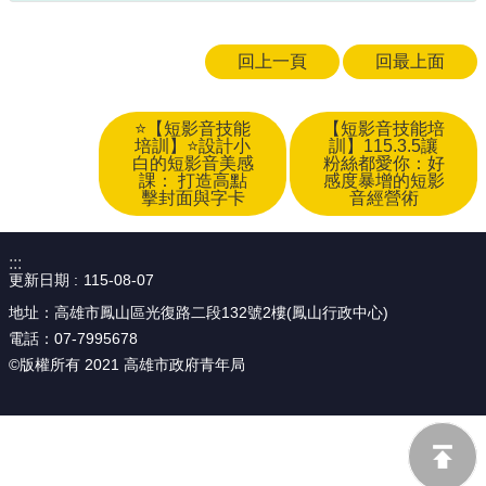
回上一頁
回最上面
⭐【短影音技能
【短影音技能培
培訓】⭐設計小
訓】115.3.5讓
白的短影音美感
粉絲都愛你：好
課： 打造高點
感度暴增的短影
擊封面與字卡
音經營術
:::
更新日期
115-08-07
地址：高雄市鳳山區光復路二段132號2樓(鳳山行政中心)
電話：07-7995678
©版權所有 2021 高雄市政府青年局