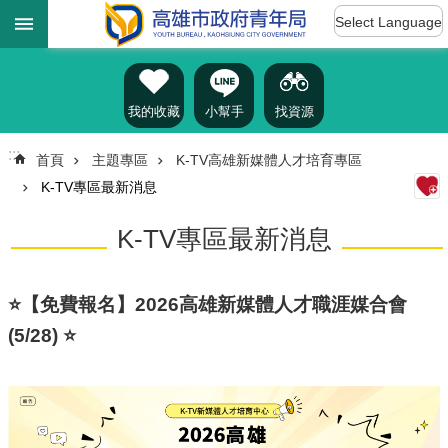
:::
跳到主要內容區塊
Select Language
進
階
搜
尋
我的收藏
小幫手
找資源
:::
首頁
主題專區
K-TV高雄新媒體人才培育專區
K-TV專區最新消息
認
識
K-TV專區最新消息
我
們
訊
⭐【免費報名】2026高雄新媒體人才職涯媒合會
息
(5/28) ⭐
公
告
雄
青
資