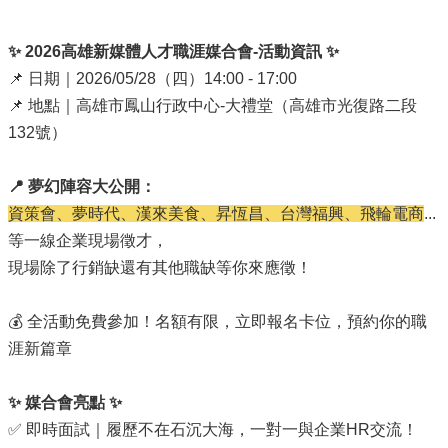
局
長
✨ 2026高雄新媒體人才職涯媒合會-活動資訊 ✨
信
📌 日期｜2026/05/28（四）14:00 - 17:00
箱
📌 地點｜高雄市鳳山行政中心-大禮堂（高雄市光復路二段
雙
132號）
語
詞
彙
📍 夢幻陣容大公開：
資策會、夢時代、漢來美食、昇恆昌、台灣福興、飛輪電商
...
Facebook
等一線企業現場徵才，
Instagram
現場除了行銷缺還有其他職缺等你來應徵！
Line
💰 全活動免費參加！名額有限，立即報名卡位，預約你的職
隱
涯新篇章
私
權
及
✨ 媒合會亮點 ✨
安
✅ 即時面試｜履歷不在石沉大海，一對一與企業HR交流！
全