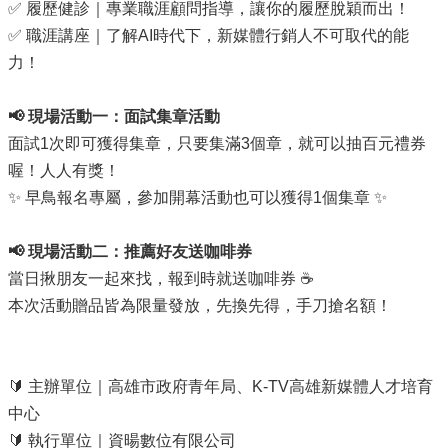
✅ 履歷健診｜專業職涯顧問指導，讓你的履歷脫穎而出！
政
策
✅ 職涯講座｜了解AI時代下，新媒體行銷人不可取代的能
力！
政
府
網
📢 現場活動一：面試集章活動
站
面試1次即可獲得集章，只要集滿3個章，就可以抽百元禮券
資
喔！人人有獎！
料
開
✨ 早鳥報名專屬，參加開幕活動也可以獲得1個集章 ✨
放
宣
📢 現場活動二：推薦好友送咖啡券
告
當日揪朋友一起來找，報到時就送咖啡券 ☕
本次活動贈品皆為限量發放，先換先得，手刀搶名額！
🔰 主辦單位｜高雄市政府青年局、K-TV高雄新媒體人才培育
中心
🔰 執行單位｜資暘數位有限公司