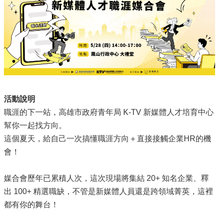
源
主
題
專
區
便
民
服
活動說明
務
職涯的下一站，高雄市政府青年局 K-TV 新媒體人才培育中心
幫你一起找方向。
公
開
這個夏天，給自己一次搞懂職涯方向＋直接接觸企業HR的機
資
會！
訊
媒合會歷年已累積人次，這次現場將集結 20+ 知名企業、釋
網
站
出 100+ 精選職缺，不管是新媒體人員還是跨領域菁英，這裡
導
都有你的舞台！
覽