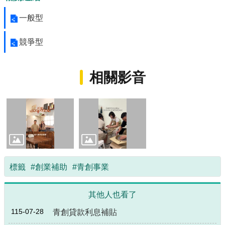
局
一般型
長
信
箱
競爭型
雙
語
相關影音
詞
彙
Facebook
Instagram
Line
隱
標籤
#創業補助
#青創事業
私
權
其他人也看了
及
安
115-07-28
青創貸款利息補貼
全