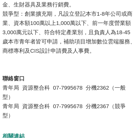
金、生財器具及業務行銷費。
源
競爭型：創業擴充期，凡設立登記本市1-8年公司或商
主
業、資本額100萬以上1,000萬以下、前一年度營業額
題
專
3,000萬元以下、符合特定產業別，且負責人為18-45
區
歲本市青年者皆可申請，補助項目增加數位雲端服務、
便
商標專利及CIS設計申請費及人事費。
民
服
務
聯絡窗口
公
開
青年局 資源整合科 07-7995678 分機2362（一般
資
型）
訊
青年局 資源整合科 07-7995678 分機2367（競爭
網
型）
站
導
覽
相關連結