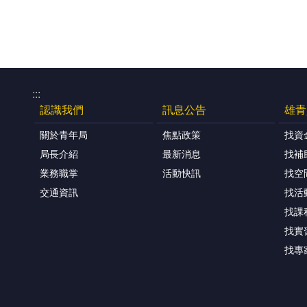
:::
認識我們
訊息公告
雄青
關於青年局
焦點政策
找資
局長介紹
最新消息
找補
業務職掌
活動快訊
找空
交通資訊
找活
找課
找實
找專