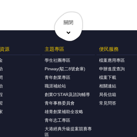
關閉
資源
主題專區
便民服務
金
學生社團專區
檔案應用專區
助
Pinway(駁二8號倉庫)
申辦進度查詢
間
青年創業專區
檔案下載
動
職涯補給站
相關連結
程
創業O'STAR及諮詢輔導
局長信箱
習
青年事務委員會
常見問答
家
雄青創業補助全攻略
青年志工專區
大港經典升級提案競賽專
區