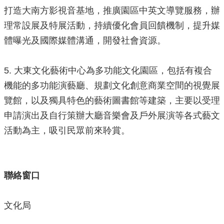
局
打造大南方影視音基地，推廣園區中英文導覽服務，辦
長
理常設展及特展活動，持續優化會員回饋機制，提升媒
信
體曝光及國際媒體溝通，開發社會資源。
箱
雙
5. 大東文化藝術中心為多功能文化園區，包括有複合
語
詞
機能的多功能演藝廳、規劃文化創意商業空間的視覺展
彙
覽館，以及獨具特色的藝術圖書館等建築，主要以受理
Facebook
申請演出及自行策辦大廳音樂會及戶外展演等各式藝文
Instagram
活動為主，吸引民眾前來聆賞。
Line
隱
聯絡窗口
私
權
及
文化局
安
全