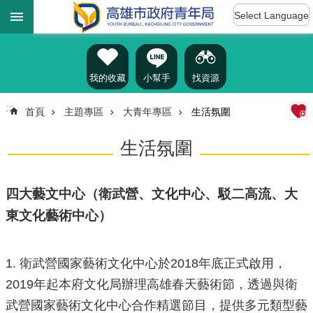
:::
跳到主要內容區塊
Select Language
進
階
搜
尋
我的收藏
小幫手
找資源
:::
首頁
主題專區
大青年專區
生活氛圍
認
生活氛圍
識
我
們
四大藝文中心（衛武營、文化中心、駁二高流、大
訊
東文化藝術中心）
息
公
告
1. 衛武營國家藝術文化中心於2018年底正式啟用，
雄
2019年起本府文化局辦理高雄春天藝術節，透過與衛
青
武營國家藝術文化中心合作精選節目，提供多元類型藝
資