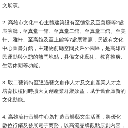
源
文展演。
主
題
2. 高雄市文化中心主體建築設有至德堂及至善廳等2處
專
表演廳，至真堂一館、至真堂二館、至真堂三館、至美
區
軒、雅軒、至高館及至上館等7處展覽廳，另設有文化
便
中心圖書分館，主建物前廳空間及戶外園區，是高雄市
民
民運動與休憩的熱門地點，具備文化藝術、教育推廣、
服
務
生活休閒等功能。
公
開
3. 駁二藝術特區透過藝文創作人才及文創產業人才之
資
培育扶植同時擴大文創產業群聚效益，賦予舊倉庫新的
訊
文化動能。
網
站
導
4. 高雄流行音樂中心為打造音樂藝文生活圈，將優化
覽
數位行銷及發展電子商務，以高流品牌觀點原創內容，