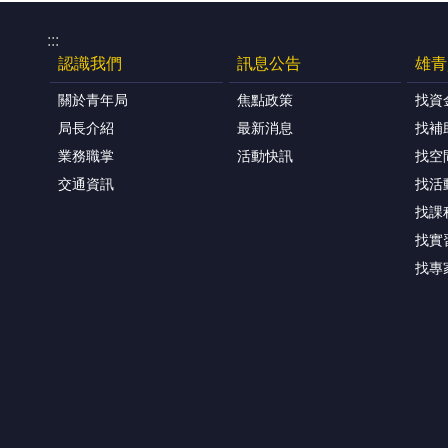
:::
認識我們
訊息公告
雄青
關於青年局
焦點政策
找資
局長介紹
最新消息
找補
業務職掌
活動快訊
找空
交通資訊
找活
找課
找實
找專