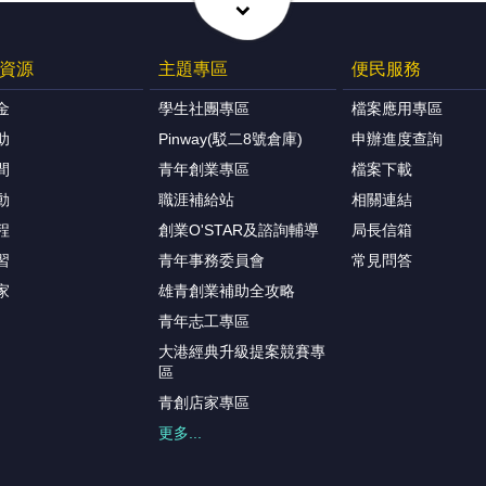
資源
主題專區
便民服務
金
學生社團專區
檔案應用專區
助
Pinway(駁二8號倉庫)
申辦進度查詢
間
青年創業專區
檔案下載
動
職涯補給站
相關連結
程
創業O'STAR及諮詢輔導
局長信箱
習
青年事務委員會
常見問答
家
雄青創業補助全攻略
青年志工專區
大港經典升級提案競賽專
區
青創店家專區
更多...