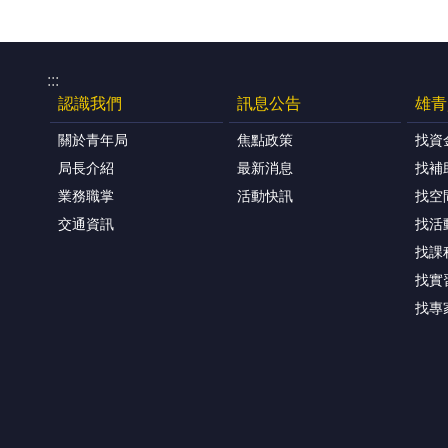
:::
認識我們
訊息公告
雄青
關於青年局
焦點政策
找資
局長介紹
最新消息
找補
業務職掌
活動快訊
找空
交通資訊
找活
找課
找實
找專