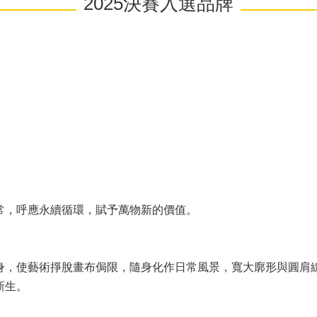
2025決賽入選品牌
常，呼應永續循環，賦予萬物新的價值。
身，使藝術掙脫畫布侷限，隨身化作日常風景，寬大廓形與圓肩
新生。