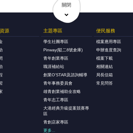
關閉
資源
主題專區
便民服務
金
學生社團專區
檔案應用專區
助
Pinway(駁二8號倉庫)
申辦進度查詢
間
青年創業專區
檔案下載
動
職涯補給站
相關連結
程
創業O'STAR及諮詢輔導
局長信箱
習
青年事務委員會
常見問答
家
雄青創業補助全攻略
青年志工專區
大港經典升級提案競賽專
區
青創店家專區
更多...