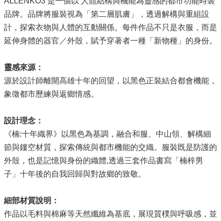
ALLENKO3 是一個以 人體結構與機能為靈感的都市功能時裝
源
品牌。品牌將服裝視為「第二層肌膚」，透過解構與重組設
主
計，探索衣物與人體的互動關係。每件作品不只是衣服，而是
題
延伸身體的器官／外殼，賦予穿著者一種「新物種」的身份。
專
區
靈感來源：
便
源於設計師離開高雄十年的回望，以黑色正裝結合都會機能，
民
象徵都市歷練與返鄉情感。
服
務
設計理念：
公
《楠:十年織界》以黑色為基調，融合和服、中山領、解構細
開
節與鏤空材質，探索傳統與都市機能的交織。服裝既是防護的
資
訊
外殼，也是記憶與身份的織體,透過三套作品書寫「楠梓男
子」十年後的自我回歸與對故鄉的致敬。
網
站
細部材質說明：
導
覽
作品以毛料與棉麻等天然纖維為基底，展現質樸與呼吸感，並