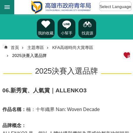
:::
跳到主要內容區塊
Select Language
進
階
搜
尋
我的收藏
小幫手
找資源
:::
首頁
主題專區
KFA高雄時尚大賞專區
2025決賽入選品牌
認
識
2025決賽入選品牌
我
們
訊
06.新秀賞、人氣賞｜ALLENKO3
息
公
告
作品名稱：
楠：十年織界 Nan: Woven Decade
雄
品牌概念：
青
資