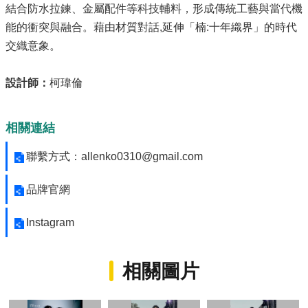
結合防水拉鍊、金屬配件等科技輔料，形成傳統工藝與當代機
局
長
能的衝突與融合。藉由材質對話,延伸「楠:十年織界」的時代
信
交織意象。
箱
雙
設計師：
柯瑋倫
語
詞
彙
相關連結
Facebook
聯繫方式：allenko0310@gmail.com
Instagram
品牌官網
Line
Instagram
隱
私
權
相關圖片
及
安
全