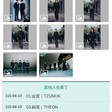
政
策
政
府
網
站
資
料
開
放
宣
告
其他人也看了
115-04-10
01.金賞｜TZUNUK
115-04-10
03.銅賞｜THEON