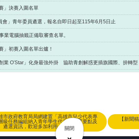
戰賽」決賽入圍名單
會」青年委員遴選，報名自即日起至115年6月5日止
請事業電腦抽籤正備取審查名單。
戰賽」初賽入圍名單出爐！
業 O'Star」化身最強外掛 協助青創解惑更插旗國際、拚轉型
雄市政府教育局局網建置「高雄市兒少代表專
【新聞稿
層級任務編組納入青年學生代表之設置要點及
遴選資訊，歡迎多加利用
關閉