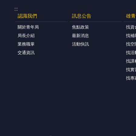
:::
認識我們
訊息公告
雄青
關於青年局
焦點政策
找資
局長介紹
最新消息
找補
業務職掌
活動快訊
找空
交通資訊
找活
找課
找實
找專