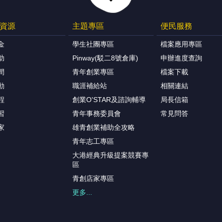
資源
主題專區
便民服務
金
學生社團專區
檔案應用專區
助
Pinway(駁二8號倉庫)
申辦進度查詢
間
青年創業專區
檔案下載
動
職涯補給站
相關連結
程
創業O'STAR及諮詢輔導
局長信箱
習
青年事務委員會
常見問答
家
雄青創業補助全攻略
青年志工專區
大港經典升級提案競賽專
區
青創店家專區
更多...