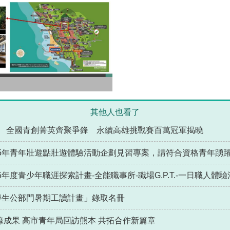
其他人也看了
 全國青創菁英齊聚爭鋒 永續高雄挑戰賽百萬冠軍揭曉
15年青年壯遊點壯遊體驗活動企劃見習專案，請符合資格青年踴
年度青少年職涯探索計畫-全能職事所-職場G.P.T.-一日職人
學生公部門暑期工讀計畫」錄取名冊
成果 高市青年局回訪熊本 共拓合作新篇章