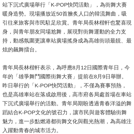
站下沉式廣場舉行「K-POP快閃活動」，為街舞大賽
源
暖身造勢。現場播放近50首膾炙人口的韓流舞曲，吸
主
引往來旅客與市民駐足欣賞。青年局長林楷軒也驚喜現
題
專
身，與青年朋友同場尬舞，展現對街舞運動的全力支
區
持，動感氛圍更讓車站廣場搖身成為高雄街頭最靚、最
便
炫的飆舞擂台。
民
服
務
青年局長林楷軒表示，為呼應8月12日國際青年日，今
年的「雄爭舞鬥國際街舞大賽」提前在8月9日舉辦。
公
開
昨日舉行的「K-POP快閃活動」，不僅為賽事預熱，
資
也是高雄車站在落成啟用後，高市府各局處首場在車站
訊
下沉式廣場舉行的活動。青年局期盼透過青春洋溢的舞
網
蹈結合K-POP文化的號召力，讓市民與遊客體驗街舞
站
魅力，進一步點燃港都街舞文化與觀光熱潮，為高雄注
導
覽
入躍動青春的城市活力。