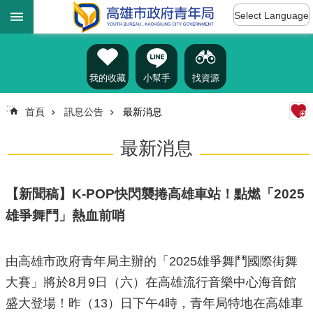
:::
跳到主要內容區塊
Select Language
進
階
搜
尋
我的收藏
小幫手
找資源
:::
首頁
訊息公告
最新消息
認
最新消息
識
我
們
【新聞稿】K-POP快閃襲捲高雄車站！點燃「2025
訊
雄爭舞鬥」熱血前哨
息
公
告
由高雄市政府青年局主辦的「2025雄爭舞鬥國際街舞
雄
大賽」將於8月9日（六）在高雄流行音樂中心海音館
青
盛大登場！昨（13）日下午4時，青年局特地在高雄車
資