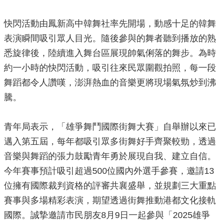
局
長
快閃活動由鳳新高中韓舞社率先開場，動感十足的韓舞
信
表演瞬間吸引眾人目光。隨後參與的舞者聽到播放的熟
箱
悉旋律後，陸續進入舞台區展現帥氣俐落的舞步。為時
雙
約一小時的快閃活動，吸引往來民眾圍觀拍照，每一段
語
詞
舞蹈都令人讚嘆，澎湃熱血的音樂更將現場氣氛炒到沸
彙
騰。
Facebook
Instagram
青年局表示，「雄爭舞鬥國際街舞大賽」自舉辦以來已
邁入第五屆，每年都吸引眾多街舞好手齊聚較勁，透過
Line
音樂與舞蹈的張力鼓勵青年勇於展現自我、建立自信。
隱
今年賽事預計吸引超過500位國內外選手參賽，邀請13
私
權
位擁有國際裁判資格的評審共襄盛舉，並規劃三大重點
及
賽事與多場精彩表演，期望透過街舞推動港都文化接軌
安
國際。誠摯邀請市民朋友8月9日一起參與「2025雄爭
全