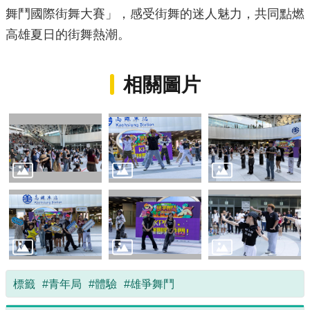
政
舞鬥國際街舞大賽」，感受街舞的迷人魅力，共同點燃
策
高雄夏日的街舞熱潮。
政
府
網
相關圖片
站
資
料
開
放
宣
告
標籤
#青年局
#體驗
#雄爭舞鬥