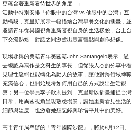
政
更蘊含著重新看待世界的角度。」
策
活動中特別安排「你眼中的台灣 vs 他眼中的台灣」互
政
動橋段，克里斯展示一幅描繪台灣早餐文化的插畫，並
府
邀請青年從異國視角重新審視自身的生活樣貌，台上台
網
下交流熱絡，對話之間激盪出豐富觀點與創作想像。
站
資
料
現場參與的美籍青年美國籍John Santangelo表示，過
開
放
去總認為寫作是文科生的專長，但從張人杰的分享中看
宣
見理性邏輯也能轉化為動人的故事，讓他對跨領域轉職
告
充滿信心，也開始思考如何用自己的方式說出生活觀
察；另一位學員李子欣則提到，克里斯以插畫捕捉台灣
日常，用異國視角呈現熟悉場景，讓她重新看見生活的
細節與溫度，也激發她想記錄與珍惜平凡中的美好。
高市青年局舉辦的「青年國際沙龍」，將於8月12日、