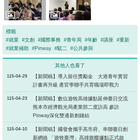
標籤
#就業
#文創
#國際事務
#青年局
#年齡
#講座
#重新
#就業補助
#Pinway
#駁二
#公共參與
其他人也看了
115-04-29
【新聞稿】導入留任獎勵金 大港青年實習
計畫再升級 產官學聯手共育職場即戰力
115-04-23
【新聞稿】數位遊牧高雄據點延伸臺日交流
熊本市經濟觀光局產業部二度訪高 參訪
Pinway深化雙邊新創鏈結
115-04-10
【新聞稿】國發會攜手高市府、串聯臺日創
新網絡 「遊牧臺灣」高雄旗艦據點正式啟