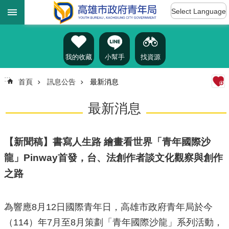
:::
跳到主要內容區塊
Select Language
進
階
搜
尋
我的收藏
小幫手
找資源
:::
首頁
訊息公告
最新消息
認
最新消息
識
我
們
【新聞稿】書寫人生路 繪畫看世界「青年國際沙
訊
龍」Pinway首發，台、法創作者談文化觀察與創作
息
之路
公
告
雄
為響應8月12日國際青年日，高雄市政府青年局於今
青
（114）年7月至8月策劃「青年國際沙龍」系列活動，
資