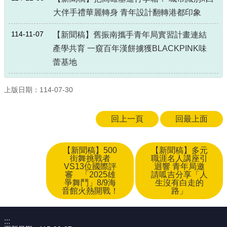
大伴手禮華麗轉身 青年設計翻轉港都印象
114-11-07
【新聞稿】舊振南攜手青年局實習計畫連結
產學共育 一窺百年漢餅擄獲BLACKPINK味
蕾基地
上版日期：114-07-30
回上一頁
回最上面
【新聞稿】500
【新聞稿】多元
街舞挑戰者
職涯名人講座引
VS13位國際評
迴響 青年局邀
審 「2025雄
請呱吉分享「人
爭舞鬥」8/9海
生沒有白走的
音館火熱開戰！
路」
:::