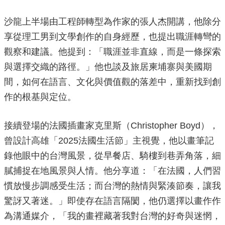
局
長
沙龍上半場由工程師轉型為作家的張人杰開講，他除分
信
享從理工男到文學創作的自身經歷，也提出職涯轉彎的
箱
觀察和建議。他提到：「職涯並非直線，而是一條探索
雙
與選擇交織的路徑。」他也談及旅居柬埔寨與美國期
語
詞
間，如何在語言、文化與價值觀的落差中，重新找到創
彙
作的根基與定位。
Facebook
接續登場的法國插畫家克里斯（Christopher Boyd），
Instagram
曾設計高雄「2025法國生活節」主視覺，他以畫筆記
Line
錄他眼中的台灣風景，從早餐店、騎樓到巷弄角落，細
隱
膩捕捉在地風景與人情。他分享道：「在法國，人們習
私
慣放慢步調感受生活；而台灣的熱情與緊湊節奏，讓我
權
及
驚訝又著迷。」即使存在語言隔閡，他仍選擇以畫作作
安
為溝通媒介，「我的畫裡藏著我對台灣的好奇與迷惘，
全