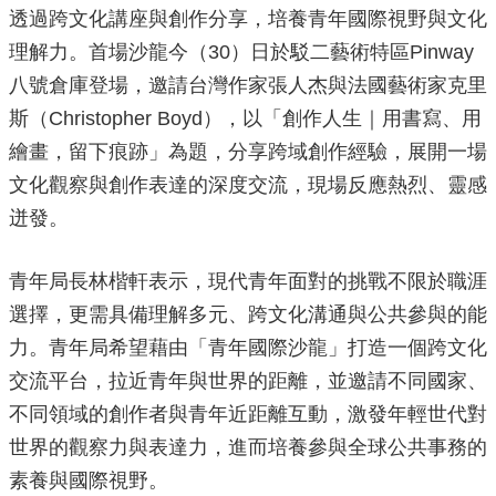
透過跨文化講座與創作分享，培養青年國際視野與文化
源
理解力。首場沙龍今（30）日於駁二藝術特區Pinway
主
八號倉庫登場，邀請台灣作家張人杰與法國藝術家克里
題
專
斯（Christopher Boyd），以「創作人生｜用書寫、用
區
繪畫，留下痕跡」為題，分享跨域創作經驗，展開一場
便
文化觀察與創作表達的深度交流，現場反應熱烈、靈感
民
迸發。
服
務
青年局長林楷軒表示，現代青年面對的挑戰不限於職涯
公
開
選擇，更需具備理解多元、跨文化溝通與公共參與的能
資
力。青年局希望藉由「青年國際沙龍」打造一個跨文化
訊
交流平台，拉近青年與世界的距離，並邀請不同國家、
網
不同領域的創作者與青年近距離互動，激發年輕世代對
站
世界的觀察力與表達力，進而培養參與全球公共事務的
導
覽
素養與國際視野。