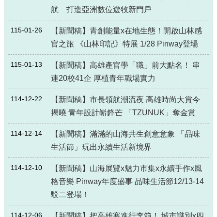
航 打造亞洲數位遊牧新門戶
115-01-26
【新聞稿】青創能量x在地生態！開啟山林感
官之旅 《山林印記》特展 1/28 Pinway登場
115-01-13
【新聞稿】高雄產官學「職」前大點名！ 串
連20校41企 厚植青年職場實力
114-12-22
【新聞稿】市長領航潮流夜 高雄時尚大賞今
揭曉 青年設計嶄鋒芒 「TZUNUK」奪金賞
114-12-14
【新聞稿】滿滿的山海共生創意意象 「品味
生活節」玩出永續生活新境界
114-12-10
【新聞稿】山海展覽x魅力市集x永續手作x風
格音樂 Pinway年度盛事 品味生活節12/13-14
駁二登場！
114-12-06
【新聞稿】把高雄塞進行李箱！ 城市識別x四