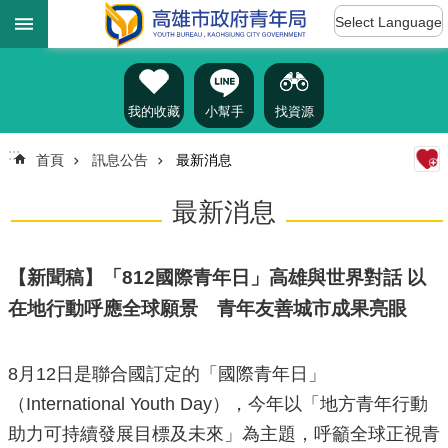
:::
跳到主要內容區塊
Select Language
進
階
搜
尋
我的收藏
小幫手
找資源
:::
首頁
訊息公告
最新消息
認
最新消息
識
我
們
【新聞稿】「812國際青年日」高雄與世界對話 以
訊
在地行動呼應全球願景 青年友善城市成果亮眼
息
公
告
8月12日是聯合國訂定的「國際青年日」
雄
（International Youth Day），今年以「地方青年行動
青
助力可持續發展目標及未來」為主題，呼籲全球正視青
資