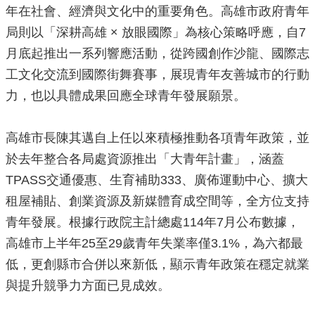
年在社會、經濟與文化中的重要角色。高雄市政府青年
源
局則以「深耕高雄 × 放眼國際」為核心策略呼應，自7
主
月底起推出一系列響應活動，從跨國創作沙龍、國際志
題
專
工文化交流到國際街舞賽事，展現青年友善城市的行動
區
力，也以具體成果回應全球青年發展願景。
便
民
高雄市長陳其邁自上任以來積極推動各項青年政策，並
服
務
於去年整合各局處資源推出「大青年計畫」，涵蓋
TPASS交通優惠、生育補助333、廣佈運動中心、擴大
公
開
租屋補貼、創業資源及新媒體育成空間等，全方位支持
資
青年發展。根據行政院主計總處114年7月公布數據，
訊
高雄市上半年25至29歲青年失業率僅3.1%，為六都最
網
低，更創縣市合併以來新低，顯示青年政策在穩定就業
站
與提升競爭力方面已見成效。
導
覽