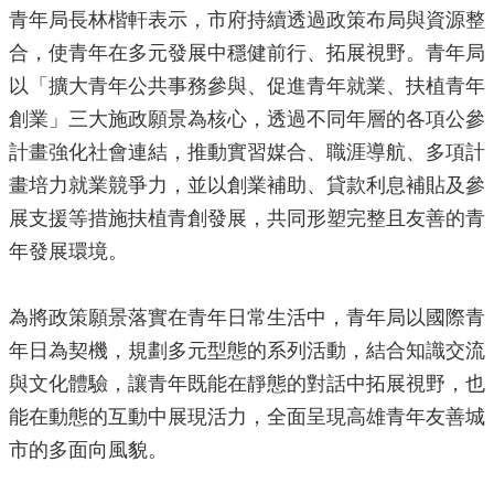
青年局長林楷軒表示，市府持續透過政策布局與資源整
局
長
合，使青年在多元發展中穩健前行、拓展視野。青年局
信
以「擴大青年公共事務參與、促進青年就業、扶植青年
箱
創業」三大施政願景為核心，透過不同年層的各項公參
雙
計畫強化社會連結，推動實習媒合、職涯導航、多項計
語
詞
畫培力就業競爭力，並以創業補助、貸款利息補貼及參
彙
展支援等措施扶植青創發展，共同形塑完整且友善的青
Facebook
年發展環境。
Instagram
為將政策願景落實在青年日常生活中，青年局以國際青
Line
年日為契機，規劃多元型態的系列活動，結合知識交流
隱
與文化體驗，讓青年既能在靜態的對話中拓展視野，也
私
權
能在動態的互動中展現活力，全面呈現高雄青年友善城
及
市的多面向風貌。
安
全