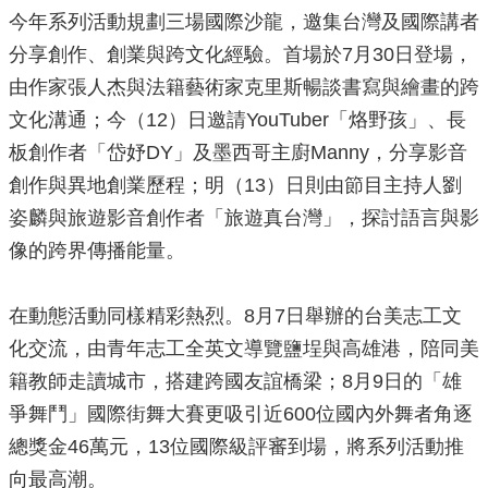
政
今年系列活動規劃三場國際沙龍，邀集台灣及國際講者
策
分享創作、創業與跨文化經驗。首場於7月30日登場，
政
由作家張人杰與法籍藝術家克里斯暢談書寫與繪畫的跨
府
文化溝通；今（12）日邀請YouTuber「烙野孩」、長
網
站
板創作者「岱妤DY」及墨西哥主廚Manny，分享影音
資
創作與異地創業歷程；明（13）日則由節目主持人劉
料
開
姿麟與旅遊影音創作者「旅遊真台灣」，探討語言與影
放
像的跨界傳播能量。
宣
告
在動態活動同樣精彩熱烈。8月7日舉辦的台美志工文
化交流，由青年志工全英文導覽鹽埕與高雄港，陪同美
籍教師走讀城市，搭建跨國友誼橋梁；8月9日的「雄
爭舞鬥」國際街舞大賽更吸引近600位國內外舞者角逐
總獎金46萬元，13位國際級評審到場，將系列活動推
向最高潮。