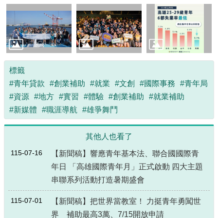
標籤
#青年貸款
#創業補助
#就業
#文創
#國際事務
#青年局
#資源
#地方
#實習
#體驗
#創業補助
#就業補助
#新媒體
#職涯導航
#雄爭舞鬥
其他人也看了
115-07-16
【新聞稿】響應青年基本法、聯合國國際青
年日 「高雄國際青年月」正式啟動 四大主題
串聯系列活動打造暑期盛會
115-07-01
【新聞稿】把世界當教室！ 力挺青年勇闖世
界 補助最高3萬、7/15開放申請