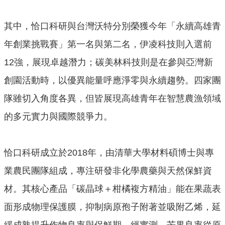
局
長
其中，恰口科研與台灣沃特分別榮獲今年「永續高雄青
信
箱
年創業挑戰賽」第一名與第二名，伊凌科技則入選前
雙
12強，展現卓越潛力；碳美林科技則是在參與亞灣新
語
創園活動時，以優異能量呼應淨零與永續趨勢。四家團
詞
彙
隊雖切入角度各異，但皆展現高雄青年在智慧農漁領域
Facebook
的多元實力與國際競爭力。
Instagram
Line
恰口科研成立於2018年，由清華大學材料碩博士與專
隱
業農民團隊組成，專注研發非化學農藥與天然保鮮資
私
權
材。其核心產品「碳晶球＋柑橘複方精油」能在果蔬表
及
面形成物理保護膜，抑制病原孢子附著並吸附乙烯，延
安
全