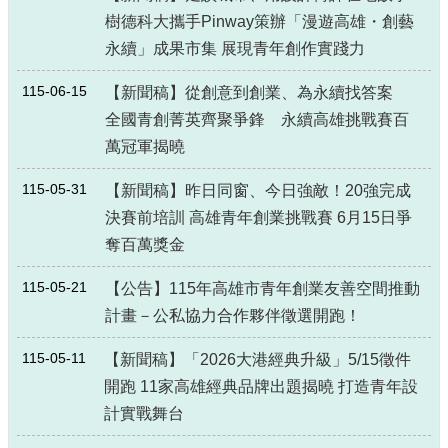
樹德科大攜手Pinway策辦「漫遊高雄・創藝
永續」成果市集 展現青年創作實踐力
115-06-15
【新聞稿】從創意到創業、為永續找答案
全國青創菁英齊聚爭鋒 永續高雄挑戰賽百
萬冠軍揭曉
115-05-31
【新聞稿】昨日同窗、今日強敵！20強完成
決賽前培訓 高雄青年創業挑戰賽 6月15日爭
奪百萬獎金
115-05-21
【公告】115年高雄市青年創業友善空間推動
計畫－公私協力合作夥伴徵選開跑！
115-05-11
【新聞稿】「2026大港經典升級」5/15徵件
開跑 11家高雄經典品牌出題揭曉 打造青年設
計實戰舞台