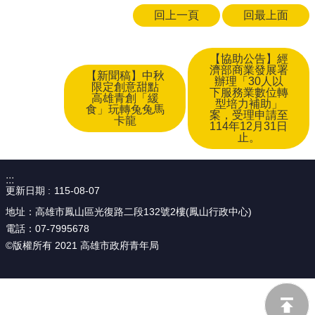
回上一頁
回最上面
【協助公告】經
濟部商業發展署
【新聞稿】中秋
辦理「30人以
限定創意甜點
下服務業數位轉
高雄青創「緩
型培力補助」
食」玩轉兔兔馬
案，受理申請至
卡龍
114年12月31日
止。
:::
更新日期
115-08-07
地址：高雄市鳳山區光復路二段132號2樓(鳳山行政中心)
電話：07-7995678
©版權所有 2021 高雄市政府青年局