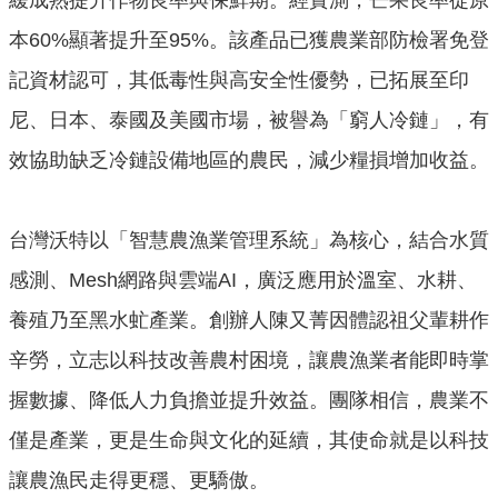
緩成熟提升作物良率與保鮮期。經實測，芒果良率從原
政
策
本60%顯著提升至95%。該產品已獲農業部防檢署免登
政
記資材認可，其低毒性與高安全性優勢，已拓展至印
府
尼、日本、泰國及美國市場，被譽為「窮人冷鏈」，有
網
站
效協助缺乏冷鏈設備地區的農民，減少糧損增加收益。
資
料
開
台灣沃特以「智慧農漁業管理系統」為核心，結合水質
放
宣
感測、Mesh網路與雲端AI，廣泛應用於溫室、水耕、
告
養殖乃至黑水虻產業。創辦人陳又菁因體認祖父輩耕作
辛勞，立志以科技改善農村困境，讓農漁業者能即時掌
握數據、降低人力負擔並提升效益。團隊相信，農業不
僅是產業，更是生命與文化的延續，其使命就是以科技
讓農漁民走得更穩、更驕傲。