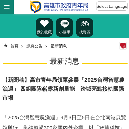
:::
跳到主要內容區塊
Select Language
進
階
搜
尋
我的收藏
小幫手
找資源
:::
首頁
訊息公告
最新消息
認
最新消息
識
我
們
【新聞稿】高市青年局領軍參展「2025台灣智慧農
訊
漁週」 四組團隊嶄露新創量能 跨域亮點接軌國際
息
市場
公
告
雄
「2025台灣智慧農漁週」9月3日至5日在台北南港展覽
青
館舉行，集結超過300家國內外企業，以「智慧科技」
資