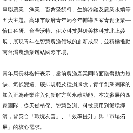
源
串聯農業、漁業、畜禽暨飼料、生鮮冷鏈及農業永續等
主
五大主題。高雄市政府青年局今年輔導四家青創企業—
題
專
恰口科研、台灣沃特、伊凌科技與碳美林科技北上參
區
展，展現青年在智慧農漁領域的創新成果，並積極推動
便
南台灣農漁業鏈結國際市場。
民
服
務
青年局長林楷軒表示，當前農漁產業同時面臨勞動力短
公
開
缺、氣候變遷、碳排規範及糧損風險，青年創業團隊的
資
加入正為產業注入創新解方與永續動能。本次參展的四
訊
家團隊，從天然植保、智慧監測、科技應用到循環經
網
站
濟，皆契合「環境友善」、「效率提升」與「市場拓
導
展」的核心需求。
覽