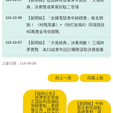
【新聞稿】從品牌再造看青年創意 「大港經
典」決賽暨成果展於駁二登場
114-10-08
【新聞稿】「全國電競青年錦標賽」報名開
跑！ 《特戰英豪》×《快打旋風6》同場競技
60萬獎金等你開戰
114-10-07
【新聞稿】「大港經典」決賽倒數！ 三場跨
界實戰 為11組青年設計團隊汲取決賽能量
上版日期：114-09-06
回上一頁
回最上面
【協助公告】
「經濟部災害復
工貸款利息補貼
【新聞稿】中秋
加碼要點」業經
限定創意甜點
修正為「經濟部
高雄青創「緩