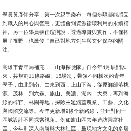
政
策
學員黃彥翎分享，第一次親手染布，每個步驟都能感受
政
到職人的用心與智慧，更體會到資源循環利用的永續精
府
神。另一位學員張佳瑄則說，透過導覽與實作，不僅拓
網
站
展了視野，也激發了自己對地方創生與文化保存的關
資
注。
料
開
放
高雄市青年局補充，「山海探險隊」自今年4月展開以
宣
告
來，共規劃11條路線、15場次，帶領不同梯次的青年
學子，由北到南、由東到西，上山下海，從原鄉部落桃
源、茂林，到六龜、旗山、美濃、湖內、大寮，再到海
線的梓官、林園等地，探險主題涵蓋農業、工藝、文化
與國際交流等。今年更新增9條全新路線，並針對同一
區域設計不同探索視角。例如旗山區去年造訪圓富社
區，今年則深入南勝與大林社區，呈現地方文化的多層