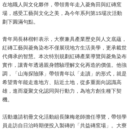
在地職人與文化夥伴，帶領青年走入菱角田與紅磚窯
源
場，感受工藝與文化之美，為今年系列第15場次活動
主
劃下圓滿句點。
題
專
區
青年局長林楷軒表示，大寮兼具產業歷史與人文底蘊，
便
紅磚工藝與菱角染布不僅展現地方生活美學，更承載世
民
代傳承的智慧。本次特別規劃紅磚產業導覽與菱角染布
服
務
實作，讓青年透過親身體驗理解文化再造的價值。他強
調，「山海探險隊」帶領青年以「走讀」的形式，就是
公
開
希望青年能走進地方、貼近土地，從多重面向認識高
資
雄，進而凝聚文化認同與行動力，為地方創生種下契
訊
機。
網
站
活動邀請初冊文化活動組長陳梅老師擔任導覽，帶領學
導
覽
員走訪自日治時期便投入製磚的「共益磚窯場」。大寮