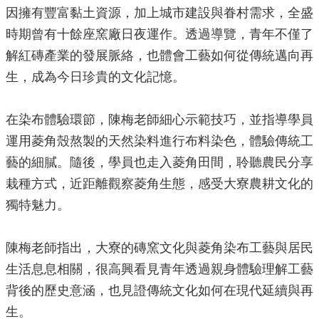
因擁有豐富黏土資源，加上城市建設與眷村需求，全盛
局
長
時期曾有十餘座窯廠日夜運作。透過導覽，青年不僅了
信
解紅磚產業的發展脈絡，也體會工藝如何從傳統邁向再
箱
生，成為今日珍貴的文化記憶。
雙
語
詞
在染布體驗環節，陳梅老師細心示範技巧，並指導學員
彙
運用菱角殼熬製的天然染料進行布料染色，體驗傳統工
Facebook
藝的細膩。隨後，學員也走入菱角田間，聆聽農民分享
Instagram
栽種方式，近距離觀察菱角生態，感受大寮農耕文化的
獨特魅力。
Line
隱
陳梅老師指出，大寮的磚窯文化與菱角染布工藝與居民
私
權
生活息息相關，很高興看見青年透過親身體驗理解工藝
及
背後的歷史意涵，也見證傳統文化如何在現代延續與再
安
生。
全