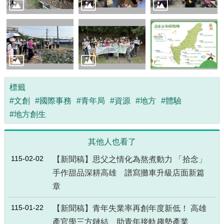
標籤
#文創
#國際事務
#青年局
#資源
#地方
#體驗
#地方創生
其他人也看了
115-02-02
【新聞稿】思父之情化為熬煮動力 「拾念」
手作甜品深耕高雄 譜寫攤車升級店面新篇
章
115-01-22
【新聞稿】青年失業率再創年度新低！ 高雄
產官學三方鏈結 助青年接軌趨勢產業