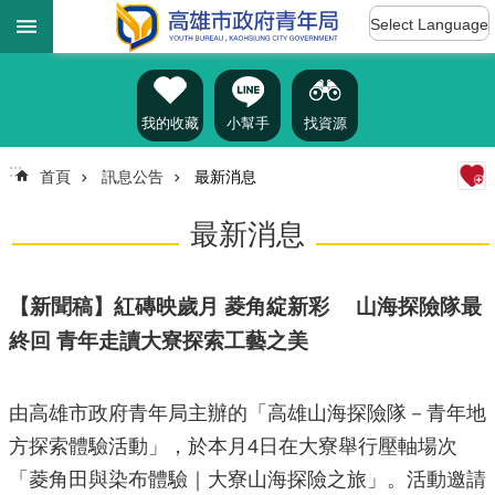
:::
跳到主要內容區塊
Select Language
進
階
搜
尋
我的收藏
小幫手
找資源
:::
首頁
訊息公告
最新消息
認
最新消息
識
我
們
【新聞稿】紅磚映歲月 菱角綻新彩 山海探險隊最
訊
終回 青年走讀大寮探索工藝之美
息
公
告
由高雄市政府青年局主辦的「高雄山海探險隊－青年地
雄
方探索體驗活動」，於本月4日在大寮舉行壓軸場次
青
「菱角田與染布體驗｜大寮山海探險之旅」。活動邀請
資