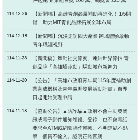
件起跑 企業組首獎 100 萬、總獎金 223 萬
114-12-26
【新聞稿】高雄青創參展補助再進化！ 1/5開
辦 助力MIT青創品牌拓展全球布局
114-12-18
【新聞稿】沉浸走訪四大產業 跨域體驗啟動
青年職涯視野
114-11-28
【新聞稿】舞動社交節奏、連結世界節拍 青
創品牌「高雄騷莎動」驅動城市新舞力
114-11-20
【公告】「高雄市政府青年局115年度補助創
業育成機構及青年職涯發展活動計畫」自即
日起開始受理申請
114-11-13
【協助公告】▲防詐騙▲政府不會主動發簡
訊或電子郵件通知領錢、登錄，也不會電話
要求至ATM或網銀操作轉帳。不明連結不點
擊，個資不輸入。認明正確官網