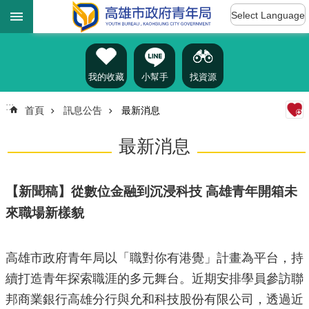
:::
跳到主要內容區塊
Select Language
進
階
搜
尋
我的收藏
小幫手
找資源
:::
首頁
訊息公告
最新消息
認
最新消息
識
我
們
【新聞稿】從數位金融到沉浸科技 高雄青年開箱未
訊
來職場新樣貌
息
公
告
高雄市政府青年局以「職對你有港覺」計畫為平台，持
雄
續打造青年探索職涯的多元舞台。近期安排學員參訪聯
青
邦商業銀行高雄分行與允和科技股份有限公司，透過近
資