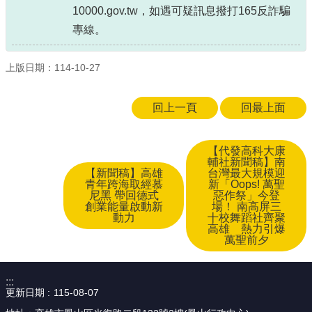
10000.gov.tw，如遇可疑訊息撥打165反詐騙
專線。
上版日期：114-10-27
回上一頁
回最上面
【代發高科大康
輔社新聞稿】南
【新聞稿】高雄
台灣最大規模迎
青年跨海取經慕
新「Oops! 萬聖
尼黑 帶回德式
惡作祭」今登
創業能量啟動新
場！ 南高屏三
動力
十校舞蹈社齊聚
高雄 熱力引爆
萬聖前夕
:::
更新日期
115-08-07