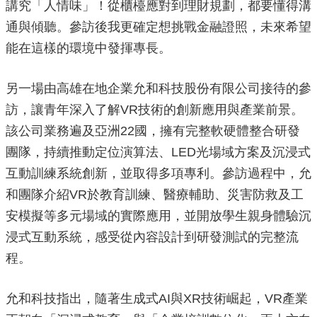
講究「人情味」！從櫃檯應對到理財規劃，都要懂得溝
政
策
通與傾聽。參訪後我更確定想挑戰金融證照，未來希望
能在這樣的環境中發揮專長。
政
府
網
另一場由高雄在地企業允和科技股份有限公司接待的參
站
資
訪，讓青年深入了解VR技術的創新應用與產業前景。
料
該公司業務遍及亞洲22國，擁有完整軟硬體整合研發
開
團隊，持續推動定位演算法、LED光場域方案及沉浸式
放
宣
互動訓練系統創新，並取得多項專利。參訪過程中，允
告
和團隊介紹VR於教育訓練、醫療輔助、災害防救及工
安模擬等多元場域的實際應用，並開放學生親身體驗沉
浸式互動系統，感受從內容設計到研發測試的完整流
程。
允和科技指出，隨著生成式AI與XR技術崛起，VR產業