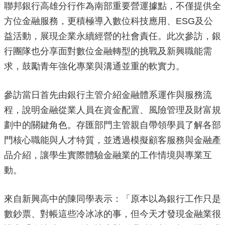
聯邦銀行高雄分行作為南部重要營運據點，不僅提供全
局
長
方位金融服務，更積極導入數位科技應用、ESG及公
信
益活動，展現企業永續經營的社會責任。此次參訪，銀
箱
行團隊也分享面對數位金融轉型的挑戰及新興職能需
雙
求，鼓勵青年強化專業與溝通並重的軟實力。
語
詞
彙
參訪當日首先由銀行主管介紹金融體系運作與服務流
程，說明金融從業人員在資金配置、風險管理及財富規
Facebook
劃中的關鍵角色。存匯部門主管親自帶領學員了解各部
Instagram
門核心職能與人才特質，並透過模擬顧客服務與金融產
Line
品介紹，讓學生實際體驗金融業的工作情境與專業互
隱
動。
私
權
來自新興高中的陳同學表示：「原本以為銀行工作只是
及
安
數鈔票、對帳這些冷冰冰的事，但今天才發現金融業很
全