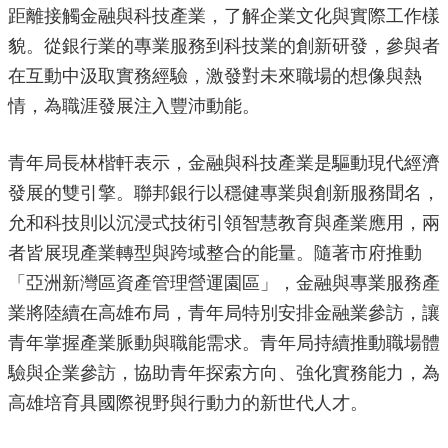
距離接觸金融與科技產業，了解企業文化與實際工作樣
源
貌。從銀行業的專業服務到科技業的創新研發，參與者
主
在互動中汲取實務經驗，激發對未來職場的想像與熱
題
專
情，為職涯發展注入豐沛動能。
區
便
青年局長林楷軒表示，金融與科技產業是驅動現代經濟
民
發展的雙引擎。聯邦銀行以穩健專業與創新服務聞名，
服
務
允和科技則以沉浸式技術引領智慧教育與產業應用，兩
者皆展現產業轉型與跨域整合的能量。隨著市府推動
公
開
「亞洲新灣區資產管理營運園區」，金融與專業服務產
資
業將陸續在高雄布局，青年局特別安排金融業參訪，讓
訊
青年掌握產業脈動與職能需求。青年局持續推動職場體
網
驗與企業參訪，協助青年探索方向、強化實務能力，為
站
高雄培育具國際視野與行動力的新世代人才。
導
覽