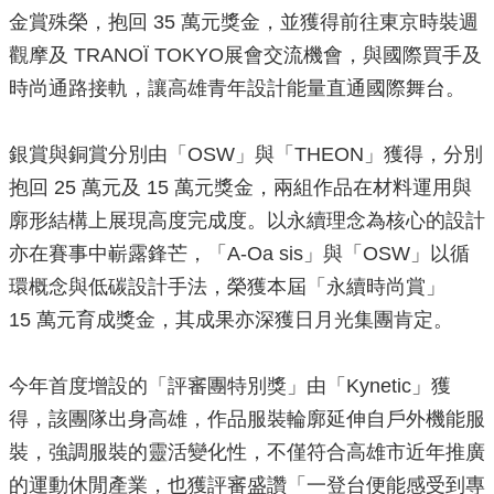
政
金賞殊榮，抱回 35 萬元獎金，並獲得前往東京時裝週
策
觀摩及 TRANOÏ TOKYO展會交流機會，與國際買手及
政
時尚通路接軌，讓高雄青年設計能量直通國際舞台。
府
網
站
銀賞與銅賞分別由「OSW」與「THEON」獲得，分別
資
抱回 25 萬元及 15 萬元獎金，兩組作品在材料運用與
料
開
廓形結構上展現高度完成度。以永續理念為核心的設計
放
亦在賽事中嶄露鋒芒，「A-Oa sis」與「OSW」以循
宣
告
環概念與低碳設計手法，榮獲本屆「永續時尚賞」
15 萬元育成獎金，其成果亦深獲日月光集團肯定。
今年首度增設的「評審團特別獎」由「Kynetic」獲
得，該團隊出身高雄，作品服裝輪廓延伸自戶外機能服
裝，強調服裝的靈活變化性，不僅符合高雄市近年推廣
的運動休閒產業，也獲評審盛讚「一登台便能感受到專