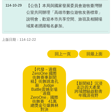
114-10-29
【公告】本局與國家發展委員會遊牧臺灣辦
公室共同辦理「高雄市數位遊牧友善標章」
說明會，歡迎本市共享空間、旅宿及相關場
域業者踴躍報名參加。
上版日期：114-12-22
回上一頁
回最上面
【代發－過癮
ZeroOne 國際
街舞賽事新聞
稿】街舞跳進孔
【新聞稿】沉浸
廟 Judge
走訪四大產業
Battle震撼全場
跨域體驗啟動青
「過癮
年職涯視野
ZeroOne」國際
街舞賽 41萬
總獎金引爆舞林
對決