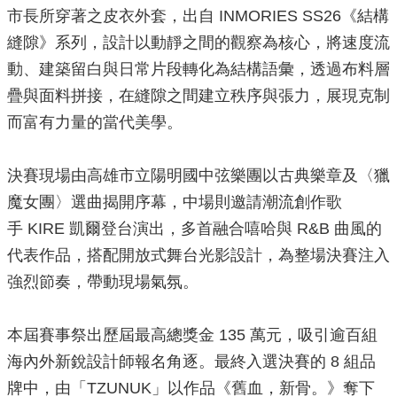
市長所穿著之皮衣外套，出自 INMORIES SS26《結構
局
長
縫隙》系列，設計以動靜之間的觀察為核心，將速度流
信
動、建築留白與日常片段轉化為結構語彙，透過布料層
箱
疊與面料拼接，在縫隙之間建立秩序與張力，展現克制
雙
而富有力量的當代美學。
語
詞
彙
決賽現場由高雄市立陽明國中弦樂團以古典樂章及〈獵
Facebook
魔女團〉選曲揭開序幕，中場則邀請潮流創作歌
Instagram
手 KIRE 凱爾登台演出，多首融合嘻哈與 R&B 曲風的
代表作品，搭配開放式舞台光影設計，為整場決賽注入
Line
強烈節奏，帶動現場氣氛。
隱
私
權
本屆賽事祭出歷屆最高總獎金 135 萬元，吸引逾百組
及
海內外新銳設計師報名角逐。最終入選決賽的 8 組品
安
牌中，由「TZUNUK」以作品《舊血，新骨。》奪下
全