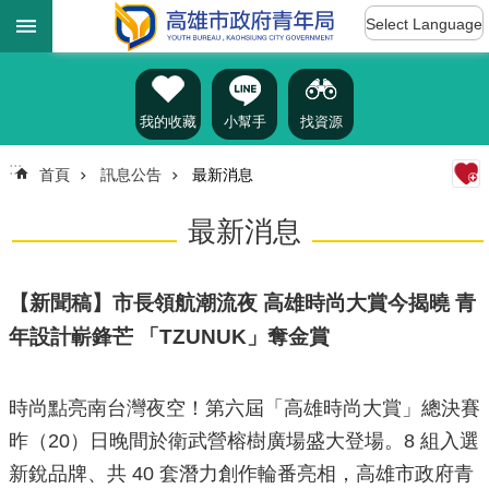
:::
跳到主要內容區塊
Select Language
進
階
搜
尋
我的收藏
小幫手
找資源
:::
首頁
訊息公告
最新消息
認
最新消息
識
我
們
【新聞稿】市長領航潮流夜 高雄時尚大賞今揭曉 青
訊
年設計嶄鋒芒 「TZUNUK」奪金賞
息
公
告
時尚點亮南台灣夜空！第六屆「高雄時尚大賞」總決賽
雄
昨（20）日晚間於衛武營榕樹廣場盛大登場。8 組入選
青
新銳品牌、共 40 套潛力創作輪番亮相，高雄市政府青
資