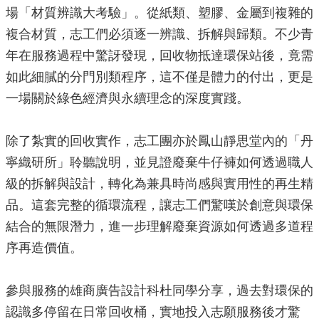
場「材質辨識大考驗」。從紙類、塑膠、金屬到複雜的
局
長
複合材質，志工們必須逐一辨識、拆解與歸類。不少青
信
年在服務過程中驚訝發現，回收物抵達環保站後，竟需
箱
如此細膩的分門別類程序，這不僅是體力的付出，更是
雙
一場關於綠色經濟與永續理念的深度實踐。
語
詞
彙
除了紮實的回收實作，志工團亦於鳳山靜思堂內的「丹
Facebook
寧織研所」聆聽說明，並見證廢棄牛仔褲如何透過職人
Instagram
級的拆解與設計，轉化為兼具時尚感與實用性的再生精
品。這套完整的循環流程，讓志工們驚嘆於創意與環保
Line
結合的無限潛力，進一步理解廢棄資源如何透過多道程
隱
序再造價值。
私
權
及
參與服務的雄商廣告設計科杜同學分享，過去對環保的
安
認識多停留在日常回收桶，實地投入志願服務後才驚
全