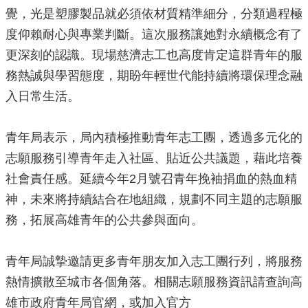
政
覺，光是塑膠製品就必須依材質精準細分，分類過程極
策
度仰賴耐心與專業判斷。這次服務讓她對永續概念有了
政
更深刻的認識。現場慈濟志工也高度肯定這群青年的服
府
務熱誠與學習態度，期盼年輕世代能持續將環保理念融
網
站
入日常生活。
資
料
開
青年局表示，局內積極推動青年志工團，透過多元化的
放
志願服務引導青年走入社區、貼近公共議題，藉此培養
宣
告
社會責任感。延續今年2月號召青年挽袖捐血的熱血精
神，未來將持續結合在地組織，規劃不同主題的志願服
務，拓展高雄青年的公共參與面向。
青年局誠摯邀請更多青年朋友加入志工團行列，將服務
熱情擴散至城市各個角落。相關志願服務資訊請查詢高
雄市政府青年局官網，或加入官方