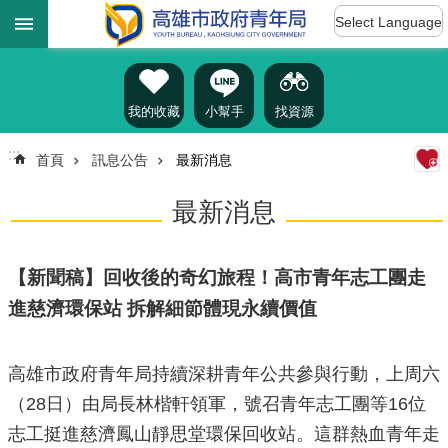
:::
跳到主要內容區塊
Select Language
進
階
搜
尋
我的收藏
小幫手
找資源
:::
首頁
訊息公告
最新消息
認
最新消息
識
我
們
【新聞稿】回收後的奇幻旅程！高市青年志工團走
訊
進慈濟環保站 拆解細節體現永續價值
息
公
告
高雄市政府青年局持續深耕青年公共參與行動，上周六
雄
（28日）由局長林楷軒領軍，號召青年志工團等16位
青
志工挺進慈濟鳳山靜思堂環保回收站。這群熱血青年走
資