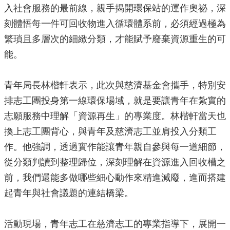
入社會服務的最前線，親手揭開環保站的運作奧祕，深
源
刻體悟每一件可回收物進入循環體系前，必須經過極為
主
繁瑣且多層次的細緻分類，才能賦予廢棄資源重生的可
題
專
能。
區
便
青年局長林楷軒表示，此次與慈濟基金會攜手，特別安
民
排志工團投身第一線環保場域，就是要讓青年在紮實的
服
務
志願服務中理解「資源再生」的專業度。林楷軒當天也
換上志工團背心，與青年及慈濟志工並肩投入分類工
公
開
作。他強調，透過實作能讓青年親自參與每一道細節，
資
從分類判讀到整理歸位，深刻理解在資源進入回收槽之
訊
前，我們還能多做哪些細心動作來精進減廢，進而搭建
網
起青年與社會議題的連結橋梁。
站
導
覽
活動現場，青年志工在慈濟志工的專業指導下，展開一