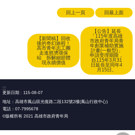
回上一頁
回最上面
【公告】延長
「115年度高雄
【新聞稿】回收
市政府青年局青
後的奇幻旅程！
年創業補助實施
高市青年志工團
計畫(一般型)」
走進慈濟環保
申請受理期限，
站 拆解細節體
自115年3月31
現永續價值
日延長至同年4
月15日。
:::
更新日期
115-08-07
地址：高雄市鳳山區光復路二段132號2樓(鳳山行政中心)
電話：07-7995678
©版權所有 2021 高雄市政府青年局