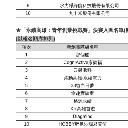
9
水力凈綠能科技股份有限公司
10
九十米股份有限公司
★
「永續高雄：青年創業挑戰賽」決賽
入圍名單
(
(
以報名順序排列
)
項次
新創團隊組名稱
1
那個船
2
CogniActive康齡福
3
云磐淞科
4
躍動高雄-永續電力
5
33號白日夢
6
拿趣實驗室
7
格源永續
8
XR高雄首遊
9
Diagmind
10
HOBBY醉臥沙場君莫笑