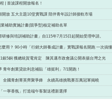
課程 | 首波課程開放報名！
開放 五大主題10堂實戰課 陪伴青年設計師接軌市場
創業補助實施計畫(競爭型)核定補助名單
研修與培訓補助計畫」自115年7月15日起開始受理申請。
怎麼用？ 90小時「行銷大師養成計畫」實戰課報名開跑 一次搞
1銀5銅 獲總統賀電肯定 陳其邁市政會議公開表揚台灣之光
 青年創業貸款利息補貼「雄挺利」7/1開跑！
 全國青創菁英齊聚爭鋒 永續高雄挑戰賽百萬冠軍揭曉
牌「一寧香氛」打造端午客製送禮新選擇