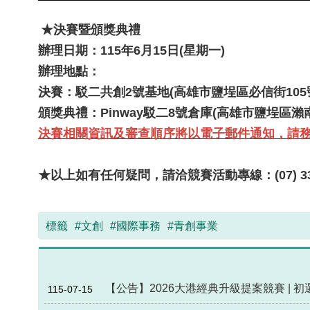
★決賽暨頒獎典禮
辦理日期
：115年6月15日(星期一)
辦理地點：
決賽：駁二共創2號基地(高雄市鹽埕區必信街105
頒獎典禮：Pinway駁二8號倉庫(高雄市鹽埕區瀨
決賽相關資訊及審查順序將以電子郵件通知，請
★
以上如有任何疑問，請洽競賽活動專線：(07) 338
標籤
#文創
#國際事務
#青創事業
【公告】2026大港經典升級提案競賽 | 
115-07-15