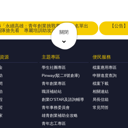
26「永續高雄：青年創業挑戰賽」20強名單出
【公告】
團隊搶先看 專屬培訓助攻決賽實戰力
關閉
資源
主題專區
便民服務
金
學生社團專區
檔案應用專區
助
Pinway(駁二8號倉庫)
申辦進度查詢
間
青年創業專區
檔案下載
動
職涯補給站
相關連結
程
創業O'STAR及諮詢輔導
局長信箱
習
青年事務委員會
常見問答
家
雄青創業補助全攻略
青年志工專區