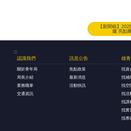
【新聞稿】20
爐 亮點
:::
認識我們
訊息公告
雄青
關於青年局
焦點政策
找資
局長介紹
最新消息
找補
業務職掌
活動快訊
找空
交通資訊
找活
找課
找實
找專