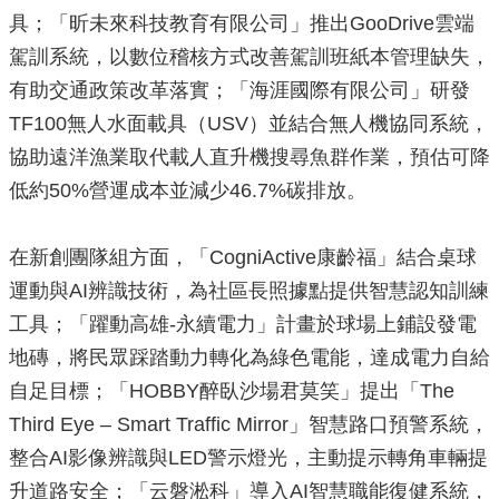
政
具；「昕未來科技教育有限公司」推出GooDrive雲端
策
駕訓系統，以數位稽核方式改善駕訓班紙本管理缺失，
政
有助交通政策改革落實；「海涯國際有限公司」研發
府
TF100無人水面載具（USV）並結合無人機協同系統，
網
站
協助遠洋漁業取代載人直升機搜尋魚群作業，預估可降
資
低約50%營運成本並減少46.7%碳排放。
料
開
放
在新創團隊組方面，「CogniActive康齡福」結合桌球
宣
告
運動與AI辨識技術，為社區長照據點提供智慧認知訓練
工具；「躍動高雄-永續電力」計畫於球場上鋪設發電
地磚，將民眾踩踏動力轉化為綠色電能，達成電力自給
自足目標；「HOBBY醉臥沙場君莫笑」提出「The
Third Eye – Smart Traffic Mirror」智慧路口預警系統，
整合AI影像辨識與LED警示燈光，主動提示轉角車輛提
升道路安全；「云磐淞科」導入AI智慧職能復健系統，