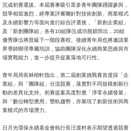
完成初賽選拔。本屆賽事吸引眾多青年團隊踴躍參與，
源
競爭相當激烈，經專業評審團針對技術創新、商業模式
主
及永續影響力等面向進行綜合評選後，「新創企業組」
題
專
及「新創團隊組」各有10組隊伍成功脫穎而出，20組
區
優秀隊伍將晉級下一階段賽程。後續青年局也將邀請業
便
界導師辦理專屬培訓，協助團隊深化永續商業思維與市
民
場實戰能力，進一步提升提案落地可行性。
服
務
青年局局長林楷軒指出，第二屆創業挑戰賽首度採「企
公
開
業組」與「團隊組」分流競賽，落實對不同規模創新行
資
動的差異化支持。初賽提案高度對應「淨零永續發展」
訊
與「數位轉型應用」雙軌趨勢，亦展現了創新技術與商
網
業模式的市場潛力。
站
導
覽
日月光環保永續基金會執行長汪渡村表示期望透過競賽