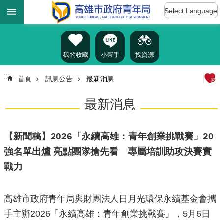
:::
跳到主要內容區塊
Select Language
進
階
搜
尋
我的收藏
小幫手
找資源
:::
首頁
訊息公告
最新消息
認
最新消息
識
我
們
【新聞稿】2026「永續高雄：青年創業挑戰賽」20
訊
強名單出爐 亮點團隊搶先看 專屬培訓助攻決賽實
息
戰力
公
告
雄
高雄市政府青年局與財團法人日月光環保永續基金會攜
青
手主辦2026「永續高雄：青年創業挑戰賽」，5月6日
資