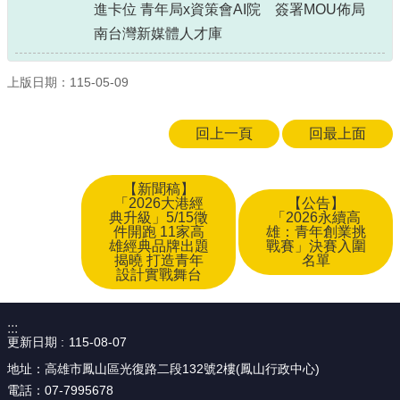
進卡位 青年局x資策會AI院 簽署MOU佈局
南台灣新媒體人才庫
上版日期：115-05-09
回上一頁
回最上面
【新聞稿】
「2026大港經
【公告】
典升級」5/15徵
「2026永續高
件開跑 11家高
雄：青年創業挑
雄經典品牌出題
戰賽」決賽入圍
揭曉 打造青年
名單
設計實戰舞台
:::
更新日期
115-08-07
地址：高雄市鳳山區光復路二段132號2樓(鳳山行政中心)
電話：07-7995678