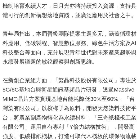
機制培育永續人才，日月光亦將持續投入資源，支持具
局
長
體可行的創新構想落地實踐，並廣泛應用於社會之中。
信
箱
青年局指出，本屆晉級團隊提案主題多元，涵蓋循環材
雙
料應用、低碳製程、智慧數位服務、綠色生活方案及AI
語
詞
科技整合等面向，充分展現青年世代對未來產業趨勢與
彙
永續發展議題的敏銳觀察與創新思維。
Facebook
Instagram
在新創企業組方面，「繁晶科技股份有限公司」專注於
5G/6G基地台與衛星通訊基頻晶片研發，透過Massive
Line
MIMO晶片方案實現基地台能耗降低30%至60%；「台
隱
灣染有限公司」以檳榔子為原料，開發天然染料技術平
私
權
台，將農業副產物轉化為永續材料；「三奇紙棧板工業
及
有限公司」運用自有專利「Y倍力結構技術」，開發高
安
全
強度、低碳排紙棧板，打造可取代木棧板的環保物流載