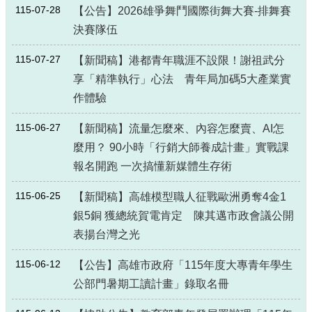
115-07-28
【公告】2026雄爭舞鬥國際街舞大賽-排舞賽
決賽隊伍
115-07-27
【新聞稿】港都青年職涯不設限！謝祖武分
享「精準執行」心法 青年局加碼5大產業實
作體驗
115-06-27
【新聞稿】流量怎麼來、內容怎麼賣、AI怎
麼用？ 90小時「行銷大師養成計畫」實戰課
報名開跑 一次搞懂新媒體生存術
115-06-25
【新聞稿】高雄模型職人征戰歐洲勇奪4金1
銀5銅 獲總統賀電肯定 陳其邁市政會議公開
表揚台灣之光
115-06-12
【公告】高雄市政府「115年度大專青年學生
公部門暑期工讀計畫」錄取名冊