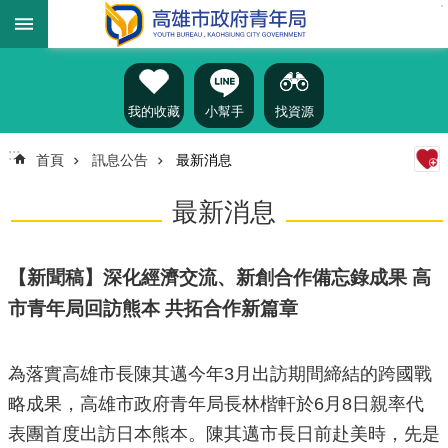
:::
跳到主要內容區塊
進
階
搜
尋
我的收藏
小幫手
找資源
:::
首頁
訊息公告
最新消息
認
最新消息
識
我
們
【新聞稿】深化經濟交流、新創合作備忘錄成果 高
訊
市青年局回訪熊本 共拓合作新篇章
息
公
告
為落實高雄市長陳其邁今年3月出訪期間締結的跨國戰
雄
略成果，高雄市政府青年局長林楷軒於6月8日親率代
青
表團首度出訪日本熊本。陳其邁市長日前赴美時，先是
資