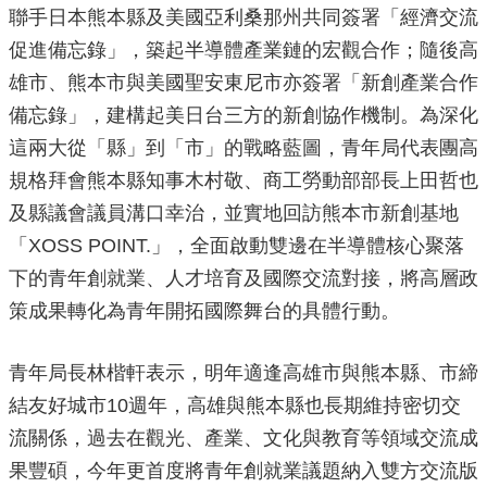
聯手日本熊本縣及美國亞利桑那州共同簽署「經濟交流
源
促進備忘錄」，築起半導體產業鏈的宏觀合作；隨後高
主
雄市、熊本市與美國聖安東尼市亦簽署「新創產業合作
題
專
備忘錄」，建構起美日台三方的新創協作機制。為深化
區
這兩大從「縣」到「市」的戰略藍圖，青年局代表團高
便
規格拜會熊本縣知事木村敬、商工勞動部部長上田哲也
民
及縣議會議員溝口幸治，並實地回訪熊本市新創基地
服
務
「XOSS POINT.」，全面啟動雙邊在半導體核心聚落
下的青年創就業、人才培育及國際交流對接，將高層政
公
開
策成果轉化為青年開拓國際舞台的具體行動。
資
訊
青
年局長林楷軒表示，明年適逢高雄市與熊本縣、市締
網
結友好城市10週年，高雄與熊本縣也長期維持密切交
站
流關係，過去在觀光、產業、文化與教育等領域交流成
導
覽
果豐碩，今年更首度將青年創就業議題納入雙方交流版