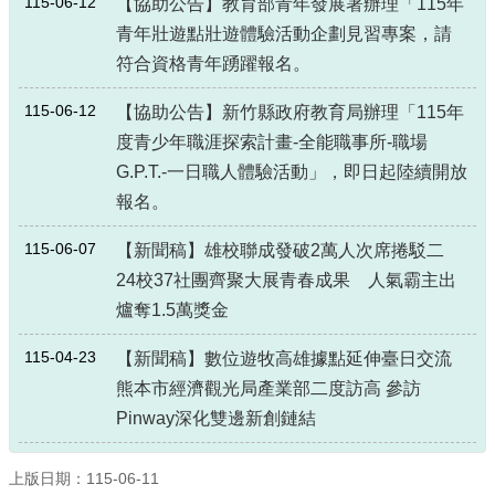
115-06-12
【協助公告】教育部青年發展署辦理「115年
青年壯遊點壯遊體驗活動企劃見習專案，請
符合資格青年踴躍報名。
115-06-12
【協助公告】新竹縣政府教育局辦理「115年
度青少年職涯探索計畫-全能職事所-職場
G.P.T.-一日職人體驗活動」，即日起陸續開放
報名。
115-06-07
【新聞稿】雄校聯成發破2萬人次席捲駁二
24校37社團齊聚大展青春成果 人氣霸主出
爐奪1.5萬獎金
115-04-23
【新聞稿】數位遊牧高雄據點延伸臺日交流
熊本市經濟觀光局產業部二度訪高 參訪
Pinway深化雙邊新創鏈結
上版日期：115-06-11