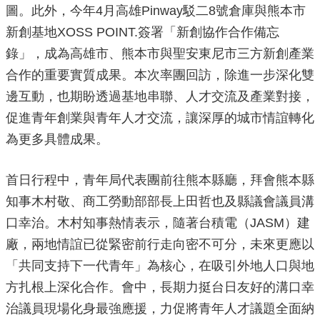
圖。此外，今年4月高雄Pinway駁二8號倉庫與熊本市
局
長
新創基地XOSS POINT.簽署「新創協作合作備忘
信
錄」，成為高雄市、熊本市與聖安東尼市三方新創產業
箱
合作的重要實質成果。本次率團回訪，除進一步深化雙
雙
邊互動，也期盼透過基地串聯、人才交流及產業對接，
語
詞
促進青年創業與青年人才交流，讓深厚的城市情誼轉化
彙
為更多具體成果。
Facebook
首日行程中，青年局代表團前往熊本縣廳，拜會熊本縣
Instagram
知事木村敬、商工勞動部部長上田哲也及縣議會議員溝
Line
口幸治。木村知事熱情表示，隨著台積電（JASM）建
隱
廠，兩地情誼已從緊密前行走向密不可分，未來更應以
私
「共同支持下一代青年」為核心，在吸引外地人口與地
權
及
方扎根上深化合作。會中，長期力挺台日友好的溝口幸
安
治議員現場化身最強應援，力促將青年人才議題全面納
全