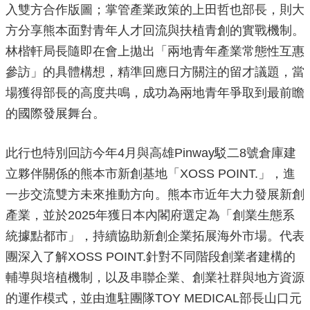
政
入雙方合作版圖；掌管產業政策的上田哲也部長，則大
策
方分享熊本面對青年人才回流與扶植青創的實戰機制。
政
林楷軒局長隨即在會上拋出「兩地青年產業常態性互惠
府
參訪」的具體構想，精準回應日方關注的留才議題，當
網
站
場獲得部長的高度共鳴，成功為兩地青年爭取到最前瞻
資
的國際發展舞台。
料
開
放
此行也特別回訪今年4月與高雄Pinway駁二8號倉庫建
宣
立夥伴關係的熊本市新創基地「XOSS POINT.」，進
告
一步交流雙方未來推動方向。熊本市近年大力發展新創
產業，並於2025年獲日本內閣府選定為「創業生態系
統據點都市」，持續協助新創企業拓展海外市場。代表
團深入了解XOSS POINT.針對不同階段創業者建構的
輔導與培植機制，以及串聯企業、創業社群與地方資源
的運作模式，並由進駐團隊TOY MEDICAL部長山口元