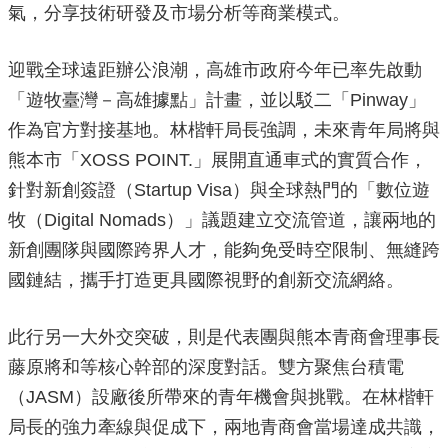
氣，分享技術研發及市場分析等商業模式。
迎戰全球遠距辦公浪潮，高雄市政府今年已率先啟動
「遊牧臺灣－高雄據點」計畫，並以駁二「Pinway」
作為官方對接基地。林楷軒局長強調，未來青年局將與
熊本市「XOSS POINT.」展開直通車式的實質合作，
針對新創簽證（Startup Visa）與全球熱門的「數位遊
牧（Digital Nomads）」議題建立交流管道，讓兩地的
新創團隊與國際跨界人才，能夠免受時空限制、無縫跨
國鏈結，攜手打造更具國際視野的創新交流網絡。
此行另一大外交突破，則是代表團與熊本青商會理事長
藤原將和等核心幹部的深度對話。雙方聚焦台積電
（JASM）設廠後所帶來的青年機會與挑戰。在林楷軒
局長的強力牽線與促成下，兩地青商會當場達成共識，