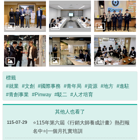
標籤
#就業
#文創
#國際事務
#青年局
#資源
#地方
#進駐
#青創事業
#Pinway
#駁二
#人才培育
其他人也看了
115-07-29
⭐115年第六屆《行銷大師養成計畫》熱烈報
名中⭐|一個月扎實培訓