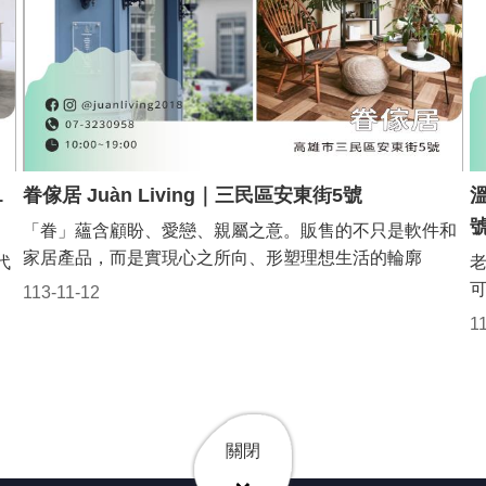
1
眷傢居 Juàn Living｜三民區安東街5號
號
「眷」蘊含顧盼、愛戀、親屬之意。販售的不只是軟件和
家居產品，而是實現心之所向、形塑理想生活的輪廓
代
113-11-12
1
關閉