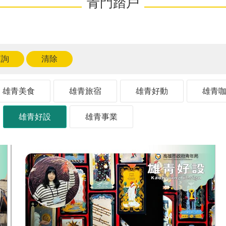
青門踏戶
雄青美食
雄青旅宿
雄青好動
雄青
雄青好設
雄青事業