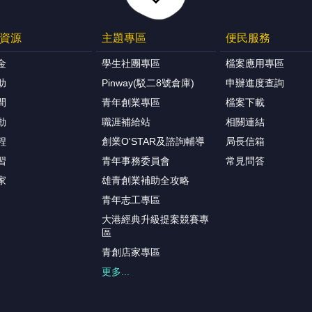
資源
主題專區
便民服務
金
學生社團專區
檔案應用專區
助
Pinway(駁二8號倉庫)
申辦進度查詢
間
青年創業專區
檔案下載
動
職涯補給站
相關連結
程
創業O'STAR及諮詢輔導
局長信箱
習
青年事務委員會
常見問答
家
雄青創業補助全攻略
青年志工專區
大港經典升級提案競賽專
區
青創店家專區
更多...