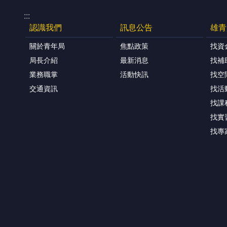
:::
認識我們
訊息公告
雄青
關於青年局
焦點政策
找資
局長介紹
最新消息
找補
業務職掌
活動快訊
找空
交通資訊
找活
找課
找實
找專