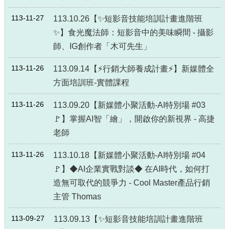
政
策
113-11-27
113.10.26【✨短影音技能培訓計畫進階班
✨】食光魔法師：短影音中的美味瞬間 - 攝影
政
府
師、IG創作者「木可先生」
網
站
113-11-26
113.09.14【⚡行銷大師養成計畫⚡】新媒體全
資
方面培訓班-實體課程
料
開
113-11-26
113.09.20【新媒體小聚活動-AI特別場 #03
放
🚩】掌握AI智「繪」，開啟你的新視界 - 高捷
宣
告
老師
113-11-26
113.10.18【新媒體小聚活動-AI特別場 #04
🚩】◆AI企業實戰對談◆ 在AI時代，如何打
造無可取代的競爭力 - Cool Master產品行銷
主管 Thomas
113-09-27
113.09.13【✨短影音技能培訓計畫進階班