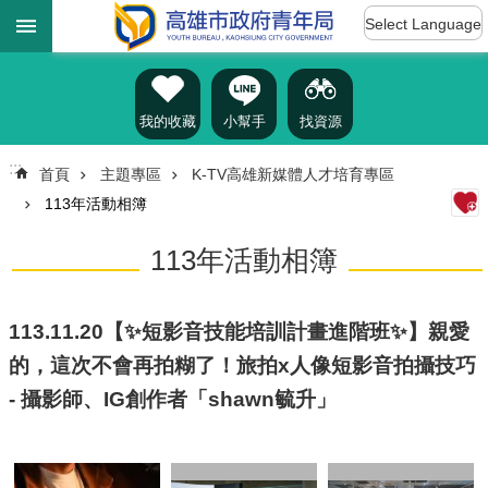
:::
跳到主要內容區塊
Select Language
進
階
搜
尋
我的收藏
小幫手
找資源
:::
首頁
主題專區
K-TV高雄新媒體人才培育專區
113年活動相簿
認
識
113年活動相簿
我
們
訊
113.11.20【✨短影音技能培訓計畫進階班✨】親愛
息
的，這次不會再拍糊了！旅拍x人像短影音拍攝技巧
公
告
- 攝影師、IG創作者「shawn毓升」
雄
青
資