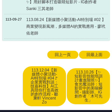
✨】用好腳本打造吸睛短影片 - IG創作者
Sanki 三其老師
113-09-27
113.08.24【新媒體小聚活動-AI特別場 #02 】
商業變現新風潮，多媒體AI的實戰應用 - 廖玳
佑老師
回上一頁
回最上面
113.12.04【新
113.10.26【✨
媒體小聚活動-
短影音技能培訓
AI特別場 #04🚩
計畫進階班✨】
企業實戰對談：
食光魔法師：短
技嘉科技】AI工
影音中的美味瞬
具陪你打造高效
間 - 攝影師、IG
的創作流程 - 鄒
創作者「木可先
秉軒 Vincent
生」
Zo