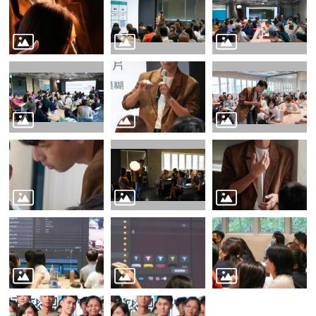
源
主
題
專
區
便
民
服
務
公
開
資
訊
網
站
導
覽