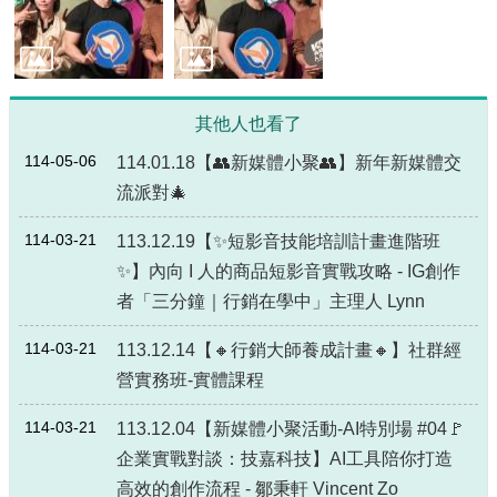
局
長
信
箱
其他人也看了
雙
語
114-05-06
114.01.18【👥新媒體小聚👥】新年新媒體交
詞
流派對🎄
彙
114-03-21
113.12.19【✨短影音技能培訓計畫進階班
Facebook
✨】內向 I 人的商品短影音實戰攻略 - IG創作
Instagram
者「三分鐘｜行銷在學中」主理人 Lynn
Line
114-03-21
113.12.14【🔸行銷大師養成計畫🔸】社群經
隱
營實務班-實體課程
私
權
114-03-21
113.12.04【新媒體小聚活動-AI特別場 #04🚩
及
企業實戰對談：技嘉科技】AI工具陪你打造
安
全
高效的創作流程 - 鄒秉軒 Vincent Zo