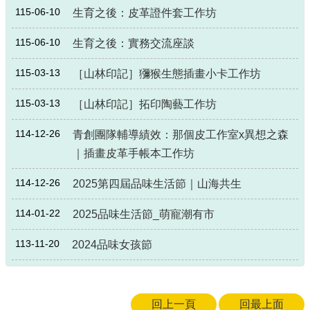
115-06-10
局
生育之後：皮革證件套工作坊
長
信
115-06-10
生育之後：實務交流座談
箱
115-03-13
［山林印記］獼猴生態插畫小卡工作坊
雙
語
115-03-13
［山林印記］拓印陶藝工作坊
詞
彙
114-12-26
青創團隊輔導績效：那個皮工作室x異想之森
Facebook
｜插畫皮革手帳本工作坊
Instagram
114-12-26
2025第四屆品味生活節｜山海共生
Line
114-01-22
2025品味生活節_萌寵潮有市
隱
113-11-20
私
2024品味女孩節
權
及
安
全
回上一頁
回最上面