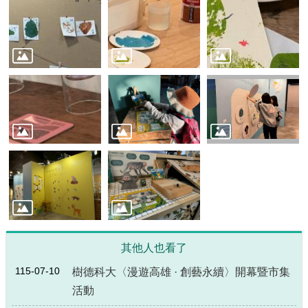
源
主
題
專
區
便
民
服
務
公
開
資
訊
其他人也看了
網
站
115-07-10
樹德科大〈漫遊高雄 · 創藝永續〉開幕暨市集
導
活動
覽