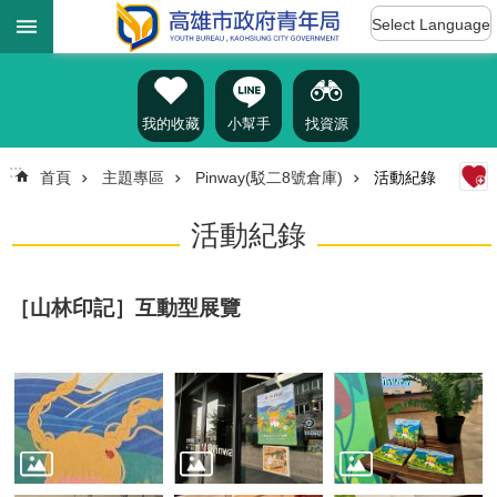
:::
跳到主要內容區塊
Select Language
進
階
搜
尋
我的收藏
小幫手
找資源
:::
首頁
主題專區
Pinway(駁二8號倉庫)
活動紀錄
認
活動紀錄
識
我
們
［山林印記］互動型展覽
訊
息
公
告
雄
青
資