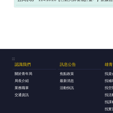
:::
認識我們
訊息公告
雄青
關於青年局
焦點政策
找資
局長介紹
最新消息
找補
業務職掌
活動快訊
找空
交通資訊
找活
找課
找實