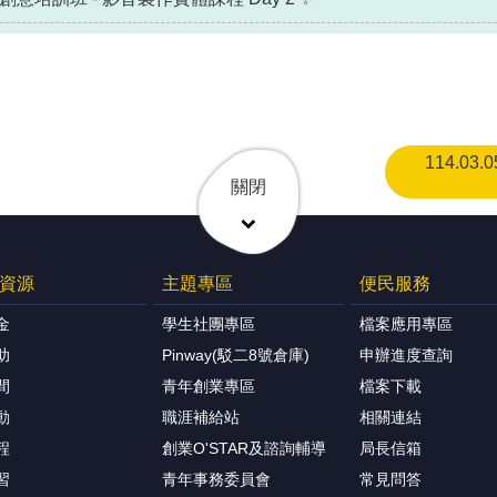
114.
關閉
資源
主題專區
便民服務
金
學生社團專區
檔案應用專區
助
Pinway(駁二8號倉庫)
申辦進度查詢
間
青年創業專區
檔案下載
動
職涯補給站
相關連結
程
創業O'STAR及諮詢輔導
局長信箱
習
青年事務委員會
常見問答