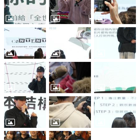
源
主
題
專
區
便
民
服
務
公
開
資
訊
網
站
導
覽