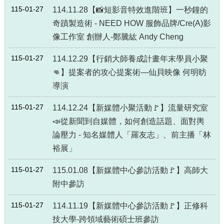
政
115-01-27
114.11.28【📸短影音特效進階班】一秒鐘的
策
奇蹟製造術 - NEED HOW 服飾品牌/Cre(A)影
政
像工作室 創辦人-鄭騰紘 Andy Cheng
府
網
115-01-27
114.12.29【行銷大師養成計畫年末學員小聚
站
👊】提案者的攻心提案術—仙貝映像 何明昉
資
導演
料
開
115-01-27
放
114.12.24【新媒體小聚活動🚩】流量研究室
宣
📣從新聞到自媒體，如何創造話題、面對輿
告
論壓力 - 知名媒體人「羅友志」、前主播「林
裕展」
115-01-27
115.01.08【新媒體中心參訪活動🚩】高師大
附中參訪
115-01-27
114.11.19【新媒體中心參訪活動🚩】正修科
技大學-跨領域藝術碩士班參訪