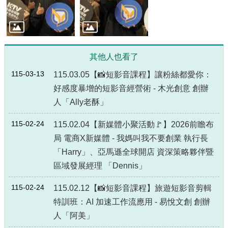
局
長
信
箱
其他人也看了
雙
語
115-03-13
115.03.05【📸短影音課程】讓粉絲都愛你 ：
詞
好感度暴增的短影音經營術 - 木光創意 創辦
彙
人「Ally老酥」
Facebook
115-02-24
115.02.04【新媒體小聚活動🚩】2026前瞻布
Instagram
局 電商X新媒體 - 我媽叫我不要創業 執行長
Line
「Harry」、亞馬遜全球開店 資深策略夥伴暨
區域發展經理 「Dennis」
隱
私
115-02-24
115.02.12【📸短影音課程】旅遊短影音剪輯
權
及
特訓班：AI 加速工作流應用 - 易悅文創 創辦
安
人「阿美」
全