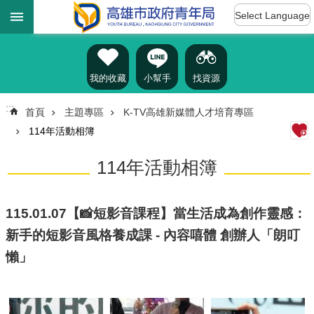
:::
跳到主要內容區塊
Select Language
進
階
搜
尋
我的收藏
小幫手
找資源
:::
首頁
主題專區
K-TV高雄新媒體人才培育專區
114年活動相簿
認
識
114年活動相簿
我
們
訊
115.01.07【📸短影音課程】當生活成為創作靈感：
息
新手的短影音風格養成課 - 內容嘻體 創辦人「朗叮
公
告
懶」
雄
青
資