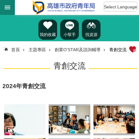
:::
跳到主要內容區塊
Select Language
進
階
搜
尋
我的收藏
小幫手
找資源
:::
首頁
主題專區
創業O'STAR及諮詢輔導
青創交流
認
青創交流
識
我
們
2024年青創交流
訊
息
公
告
雄
青
資