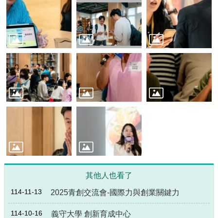
源
主
題
專
區
便
民
服
務
公
開
資
訊
其他人也看了
網
站
114-11-13
2025青創交流會-國際力與創業關鍵力
導
覽
114-10-16
義守大學 創新育成中心