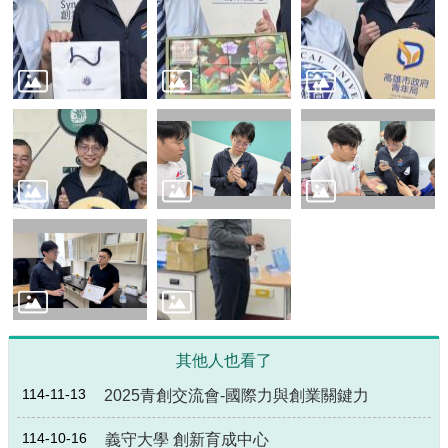
源
主
題
專
區
便
民
服
務
公
開
資
訊
其他人也看了
網
站
114-11-13
2025青創交流會-國際力與創業關鍵力
導
覽
114-10-16
義守大學 創新育成中心