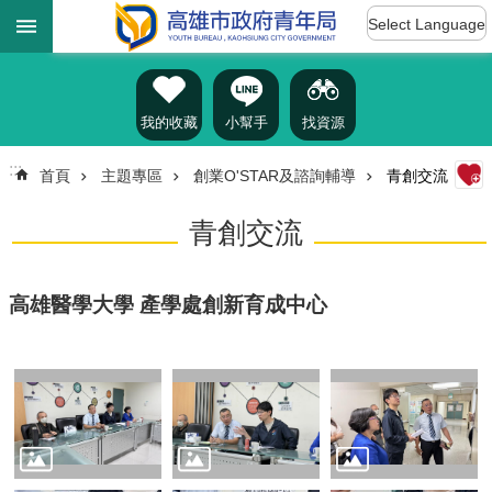
:::
跳到主要內容區塊
Select Language
進
階
搜
尋
我的收藏
小幫手
找資源
:::
首頁
主題專區
創業O'STAR及諮詢輔導
青創交流
認
青創交流
識
我
們
高雄醫學大學 產學處創新育成中心
訊
息
公
告
雄
青
資