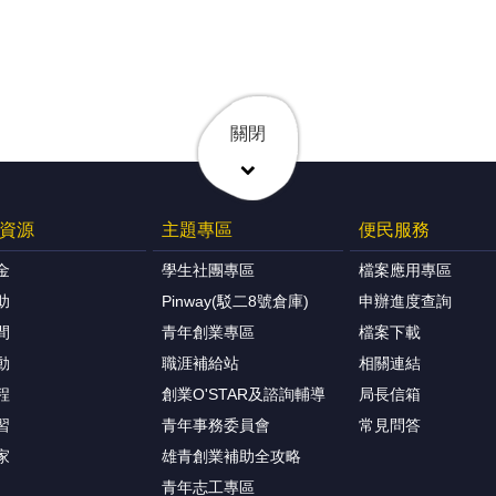
關閉
資源
主題專區
便民服務
金
學生社團專區
檔案應用專區
助
Pinway(駁二8號倉庫)
申辦進度查詢
間
青年創業專區
檔案下載
動
職涯補給站
相關連結
程
創業O'STAR及諮詢輔導
局長信箱
習
青年事務委員會
常見問答
家
雄青創業補助全攻略
青年志工專區