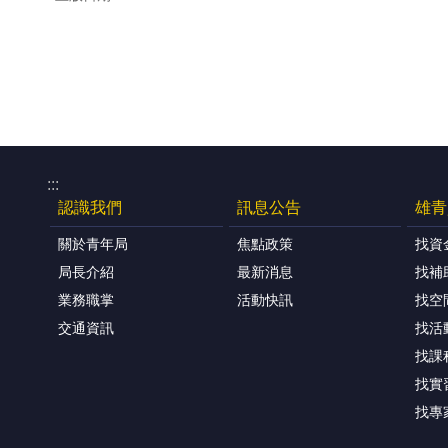
:::
認識我們
訊息公告
雄青
關於青年局
焦點政策
找資
局長介紹
最新消息
找補
業務職掌
活動快訊
找空
交通資訊
找活
找課
找實
找專