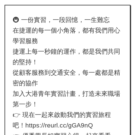
企
業
🚇 一份實習，一段回憶，一生難忘
註
冊
在捷運的每一個小角落，都有我們用心
學習服務
網
捷運上每一秒鐘的運作，都是我們共同
站
導
的堅持！
覽
從顧客服務到交通安全，每一處都是精
facebook
密的協作
line
加入大港青年實習計畫，打造未來職場
instagram
第一步！
👉 現在一起來啟動我們的實習旅程
吧！
https://reurl.cc/gGA9nQ