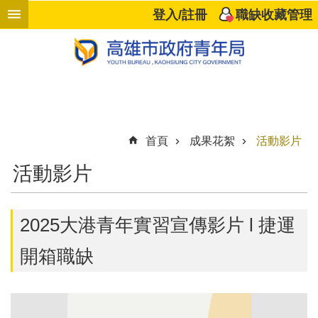
跳到主要內容區塊
登入/註冊
職缺收藏管理
進
階
搜
尋
首頁
成果花絮
活動影片
響
活動影片
應
企
業
2025大港青年實習宣傳影片 l 捷運
高
雄
開箱職缺
好
職
計