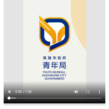
畫
簡
介
最
新
消
息
求
職
攻
略
包
成
果
花
絮