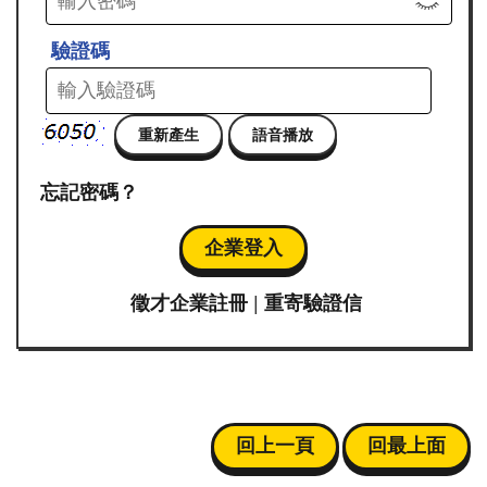
畫
簡
驗證碼
介
最
新
消
忘記密碼？
息
求
企業登入
職
攻
徵才企業註冊
|
重寄驗證信
略
包
成
果
花
回上一頁
回最上面
絮