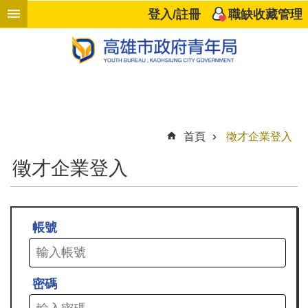
跳到主要內容區塊
登入/註冊
職缺收藏管理
進
階
搜
尋
首頁
徵才企業登入
響
徵才企業登入
應
企
業
帳號
高
雄
好
職
密碼
計