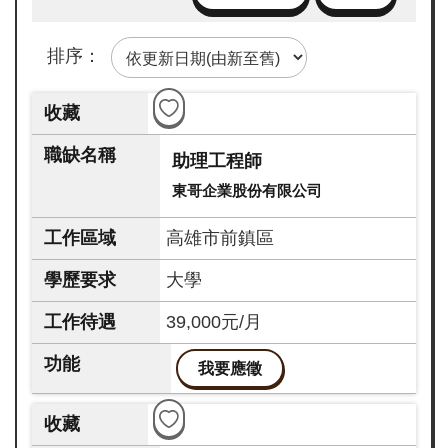
企
業
排序：
註
冊
網
助理工程師
站
東哥企業股份有限公司
導
覽
高雄市前鎮區
facebook
大學
line
39,000元/月
instagram
我要應徵