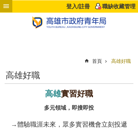
跳到主要內容區塊
登入/註冊
職缺收藏管理
進
階
搜
尋
首頁
高雄好職
響
高雄好職
應
企
業
高雄
實習好職
高
多元領域，即搜即投
雄
好
→體驗職涯未來，眾多實習機會立刻投遞
職
計