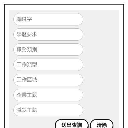
畫
簡
介
最
新
消
息
求
職
攻
略
包
成
果
花
絮