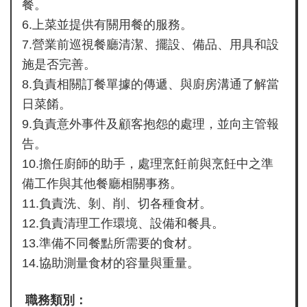
餐。
企
6.上菜並提供有關用餐的服務。
業
7.營業前巡視餐廳清潔、擺設、備品、用具和設
註
施是否完善。
冊
8.負責相關訂餐單據的傳遞、與廚房溝通了解當
日菜餚。
網
站
9.負責意外事件及顧客抱怨的處理，並向主管報
導
告。
覽
10.擔任廚師的助手，處理烹飪前與烹飪中之準
facebook
備工作與其他餐廳相關事務。
11.負責洗、剝、削、切各種食材。
line
12.負責清理工作環境、設備和餐具。
instagram
13.準備不同餐點所需要的食材。
14.協助測量食材的容量與重量。
職務類別：