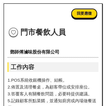
畫
簡
我要應徵
介
最
門市餐飲人員
新
消
息
鄧師傅滷味股份有限公司
求
職
攻
工作內容
略
包
1.POS系統收銀機操作、結帳。
成
2.佈置及清理餐桌，為顧客帶位或安排座位。
果
3.答覆客人有關餐飲問題，必要時提供建議。
花
5.記錄顧客所點菜餚，並通知廚房或內場做餐送
絮