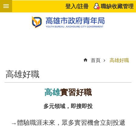
跳到主要內容區塊
登入/註冊
職缺收藏管理
進
階
搜
尋
首頁
高雄好職
響
高雄好職
應
企
業
高雄
實習好職
高
多元領域，即搜即投
雄
好
→體驗職涯未來，眾多實習機會立刻投遞
職
計