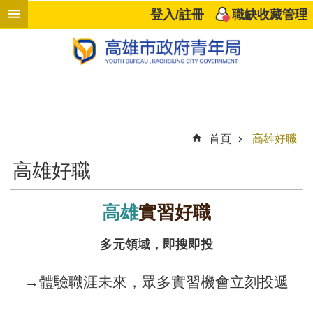
跳到主要內容區塊
登入/註冊
職缺收藏管理
進
階
搜
尋
首頁
高雄好職
響
高雄好職
應
企
業
高雄
實習好職
高
多元領域，即搜即投
雄
好
→體驗職涯未來，眾多實習機會立刻投遞
職
計