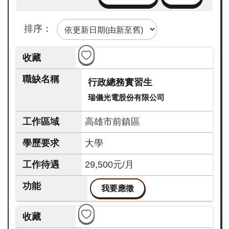
企
業
排序：
註
冊
網
行政總務實習生
站
瑞儀光電股份有限公司
導
覽
高雄市前鎮區
facebook
大學
line
29,500元/月
instagram
我要應徵