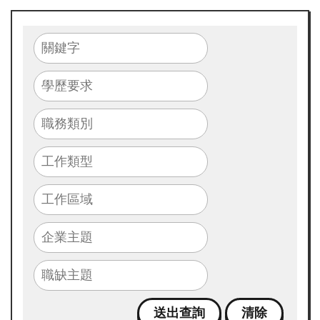
畫
簡
介
最
新
消
息
求
職
攻
略
包
成
果
花
絮