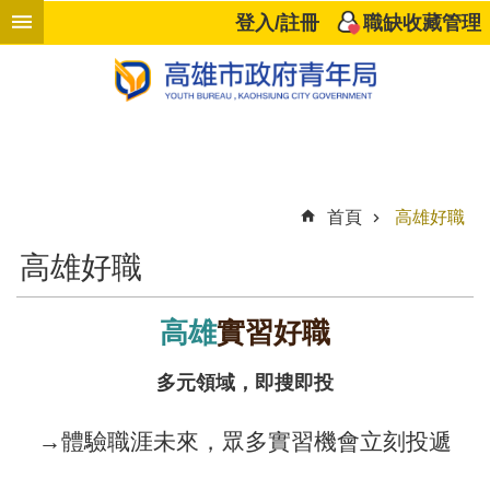
跳到主要內容區塊
登入/註冊
職缺收藏管理
進
階
搜
尋
首頁
高雄好職
響
高雄好職
應
企
業
高雄
實習好職
高
多元領域，即搜即投
雄
好
→體驗職涯未來，眾多實習機會立刻投遞
職
計