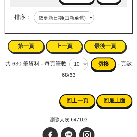
企
業
排序：
註
冊
第一頁
上一頁
最後一頁
網
-
站
導
共
630
筆資料 -
每頁筆數
- 頁數
覽
68/63
facebook
line
回上一頁
回最上面
instagram
瀏覽人次
647103