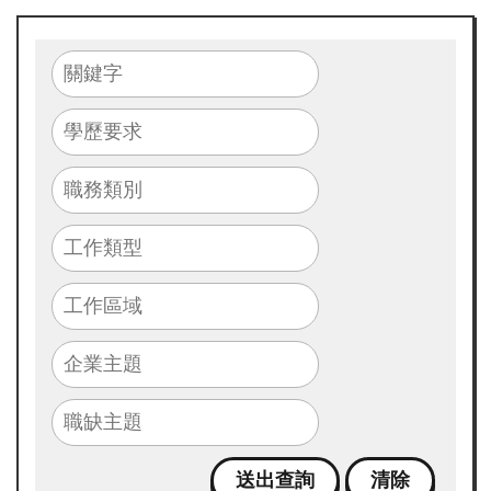
畫
簡
介
最
新
消
息
求
職
攻
略
包
成
果
花
絮