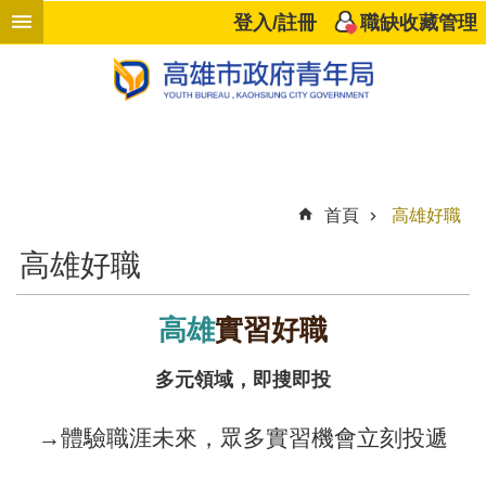
跳到主要內容區塊
登入/註冊
職缺收藏管理
進
階
搜
尋
首頁
高雄好職
響
高雄好職
應
企
業
高雄
實習好職
高
多元領域，即搜即投
雄
好
→體驗職涯未來，眾多實習機會立刻投遞
職
計