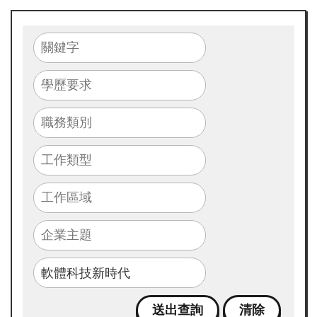
畫
簡
介
最
新
消
息
求
職
攻
略
包
成
果
花
絮