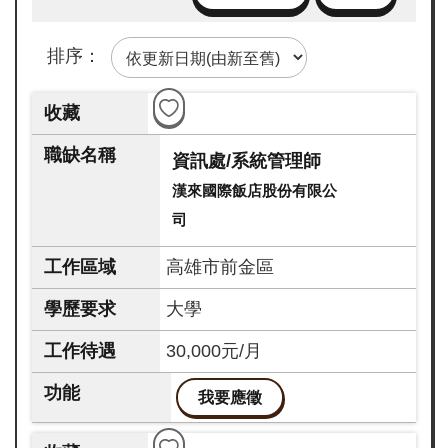
企
業
排序：
註
冊
網
資訊處/系統管理師
站
漢來國際飯店股份有限公
導
司
覽
facebook
高雄市前金區
line
大學
instagram
30,000元/月
我要應徵