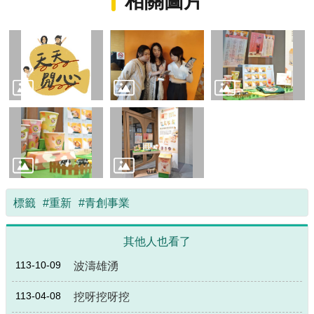
相關圖片
局
長
信
箱
雙
語
詞
彙
Facebook
Instagram
Line
標籤
#重新
#青創事業
隱
其他人也看了
私
權
113-10-09
波濤雄湧
及
安
113-04-08
挖呀挖呀挖
全