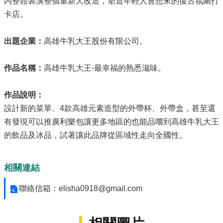
內整體裝潢整個重新大改造，塑造年輕人會想來的復古氛圍打
源
卡店。
主
題
出題企業：
高雄牛乳大王股份有限公司。
專
區
作品名稱：
高雄牛乳大王-最幸福的熟悉滋味。
便
民
作品說明：
服
設計新的菜單、4款高雄元素造型的外帶杯、外帶盒，甚至還
務
有發現可以推廣利樂包讓更多地區的也能品嚐到高雄牛乳大王
公
的飲品及冰品，試著讓此品牌從區域性走向全國性。
開
資
訊
相關連結
網
聯絡信箱：elisha0918@gmail.com
站
導
覽