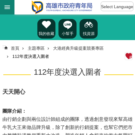
:::
跳到主要內容區塊
Select Language
進
階
搜
尋
我的收藏
小幫手
找資源
:::
首頁
主題專區
大港經典升級提案競賽專區
112年度決選入圍者
認
識
112年度決選入圍者
我
們
訊
天天開心
息
公
告
團隊介紹：
由行銷企劃與兩位設計師組成的團隊，透過創意發現來幫高雄
雄
牛乳大王來做品牌升級，除了創新的行銷提案，也幫它們把市
青
資