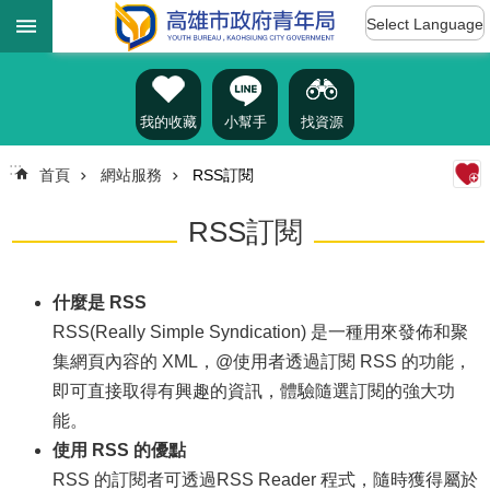
:::
跳到主要內容區塊
Select Language
進
階
搜
尋
我的收藏
小幫手
找資源
:::
首頁
網站服務
RSS訂閱
認
RSS訂閱
識
我
們
什麼是 RSS
訊
RSS(Really Simple Syndication) 是一種用來發佈和聚
息
集網頁內容的 XML，@使用者透過訂閱 RSS 的功能，
公
即可直接取得有興趣的資訊，體驗隨選訂閱的強大功
告
能。
雄
使用 RSS 的優點
青
RSS 的訂閱者可透過RSS Reader 程式，隨時獲得屬於
資