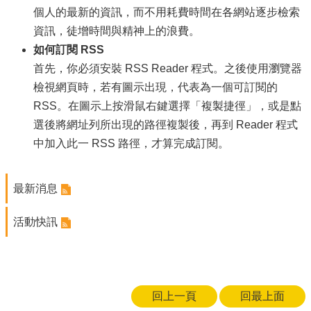
源
個人的最新的資訊，而不用耗費時間在各網站逐步檢索
資訊，徒增時間與精神上的浪費。
主
如何訂閱 RSS
題
專
首先，你必須安裝 RSS Reader 程式。之後使用瀏覽器
區
檢視網頁時，若有圖示出現，代表為一個可訂閱的
RSS。在圖示上按滑鼠右鍵選擇「複製捷徑」，或是點
便
民
選後將網址列所出現的路徑複製後，再到 Reader 程式
服
中加入此一 RSS 路徑，才算完成訂閱。
務
公
最新消息
開
資
訊
活動快訊
網
站
導
回上一頁
回最上面
覽