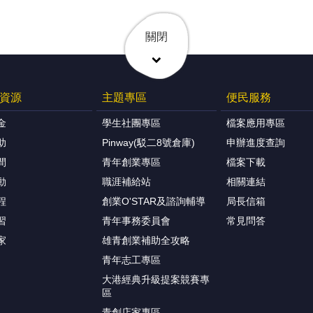
關閉
資源
主題專區
便民服務
金
學生社團專區
檔案應用專區
助
Pinway(駁二8號倉庫)
申辦進度查詢
間
青年創業專區
檔案下載
動
職涯補給站
相關連結
程
創業O'STAR及諮詢輔導
局長信箱
習
青年事務委員會
常見問答
家
雄青創業補助全攻略
青年志工專區
大港經典升級提案競賽專
區
青創店家專區