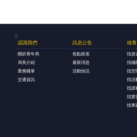
:::
認識我們
訊息公告
雄青
關於青年局
焦點政策
找資
局長介紹
最新消息
找補
業務職掌
活動快訊
找空
交通資訊
找活
找課
找實
找專