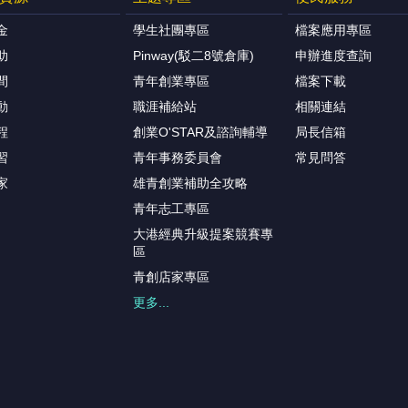
金
學生社團專區
檔案應用專區
助
Pinway(駁二8號倉庫)
申辦進度查詢
間
青年創業專區
檔案下載
動
職涯補給站
相關連結
程
創業O'STAR及諮詢輔導
局長信箱
習
青年事務委員會
常見問答
家
雄青創業補助全攻略
青年志工專區
大港經典升級提案競賽專
區
青創店家專區
更多...