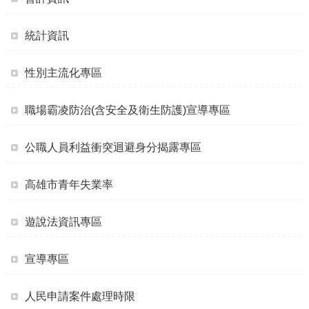
源
統計資訊
主
題
專
性別主流化專區
區
便
職場霸凌防治(含安全及衛生防護)宣導專區
民
服
公職人員利益衝突迴避身分揭露專區
務
公
高雄市青年失業率
開
資
訊
遊說法資訊專區
網
宣導專區
站
導
覽
人民申請案件處理時限