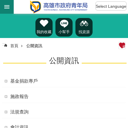
:::
跳到主要內容區塊
Select Language
進
階
搜
尋
我的收藏
小幫手
找資源
:::
首頁
公開資訊
認
公開資訊
識
我
們
基金捐款專戶
訊
息
施政報告
公
告
法規查詢
雄
青
資
會計資訊