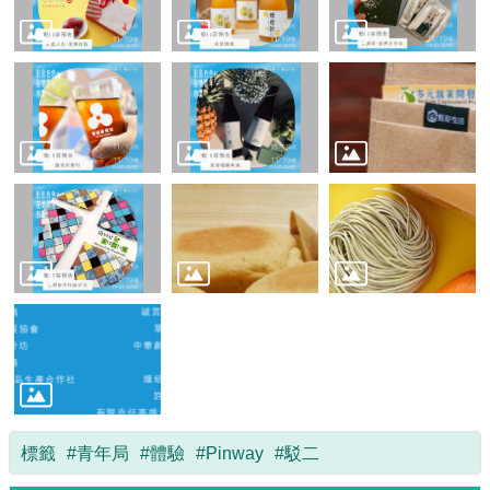
政
策
政
府
網
站
資
料
開
放
宣
告
標籤
#青年局
#體驗
#Pinway
#駁二