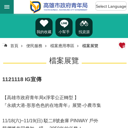
:::
跳到主要內容區塊
Select Language
進
階
搜
尋
我的收藏
小幫手
找資源
:::
首頁
便民服務
檔案應用專區
檔案展覽
認
檔案展覽
識
我
們
1121118 IG宣傳
訊
息
【高雄市政府青年局x淨零公正轉型 】
公
告
『永續大港-形形色色的在地青年』展覽-小農市集
雄
11/18(六)~11/19(日) 駁二8號倉庫 PINWAY 戶外
青
資