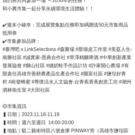
我們將共同參加一場 ~ 2050年的任務！
源
和小農市集一起分享永續環境生活體驗！！
主
題
✔️週末小確幸：完成展覽集點任務即加碼贈送50元市集商品
專
抵用券
區
✔️市集參加品牌：
便
#臺灣吧 x LinkSelections #森聚場 #那個皮工作室 #美荔人生-
民
南勝社區 #誠實家-恩典合作社 #草澤精釀啤酒 #中華創新產業
服
發展協會 #獅山社區 #縫紉蛙手作設計坊 #許家開心農場 #有
務
限責任高雄市善耕農產品生產合作社 #圓富社區 #鹽埕好青
公
村 #崗發蜂蜜 #尊懷活水人文協會-台青蕉香蕉創意工坊 #潮州
開
泗林衛生室 #大田社區
資
訊
🟡市集資訊
網
▍日期｜2023.11.18-11.19
站
▍時間｜週六至週日 14:00-20:00
導
覽
▍地點｜駁二藝術特區八號倉庫 PINWAY旁（高雄市鹽埕區