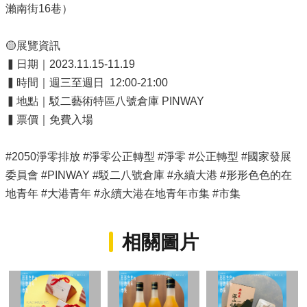
瀨南街16巷）
局
長
信
🟡展覽資訊
箱
▍日期｜2023.11.15-11.19
雙
▍時間｜週三至週日 12:00-21:00
語
▍地點｜駁二藝術特區八號倉庫 PINWAY
詞
▍票價｜免費入場
彙
Facebook
#2050淨零排放 #淨零公正轉型 #淨零 #公正轉型 #國家發展
Instagram
委員會 #PINWAY #駁二八號倉庫 #永續大港 #形形色色的在
地青年 #大港青年 #永續大港在地青年市集 #市集
Line
隱
相關圖片
私
權
及
安
全