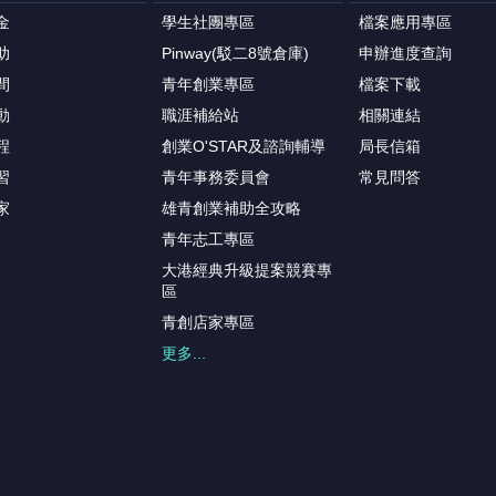
金
學生社團專區
檔案應用專區
助
Pinway(駁二8號倉庫)
申辦進度查詢
間
青年創業專區
檔案下載
動
職涯補給站
相關連結
程
創業O'STAR及諮詢輔導
局長信箱
習
青年事務委員會
常見問答
家
雄青創業補助全攻略
青年志工專區
大港經典升級提案競賽專
區
青創店家專區
更多...