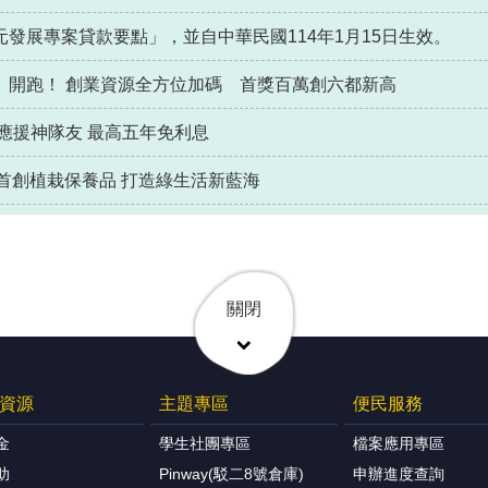
發展專案貸款要點」，並自中華民國114年1月15日生效。
」開跑！ 創業資源全方位加碼 首獎百萬創六都新高
應援神隊友 最高五年免利息
首創植栽保養品 打造綠生活新藍海
關閉
資源
主題專區
便民服務
金
學生社團專區
檔案應用專區
助
Pinway(駁二8號倉庫)
申辦進度查詢