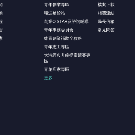
間
青年創業專區
檔案下載
動
職涯補給站
相關連結
程
創業O'STAR及諮詢輔導
局長信箱
習
青年事務委員會
常見問答
家
雄青創業補助全攻略
青年志工專區
大港經典升級提案競賽專
區
青創店家專區
更多...