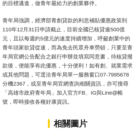
的目標邁進，做青年最給力的創業夥伴。
政
策
青年局強調，經濟部青創貸款的利息補貼優惠政策到
政
府
110年12月31日申請截止，目前全國已核貸逾500億
網
元，且以每週約5億元的速度持續增加，呼籲創業中的
站
資
青年頭家欲貸從速，而為免去民眾舟車勞頓，只要至青
料
年局官網公告配合之銀行申辦並填寫同意書，待核貸撥
開
放
款後，便能享有此優惠，十分便利！如有創、就業需求
宣
或其他問題，可逕洽青年局單一服務窗口07-7995678
告
分機2367，或至青年局官網查詢相關資訊，亦可搜尋
「高雄市政府青年局」加入官方FB、IG與Line@帳
號，即時接收各種好康資訊。
相關圖片