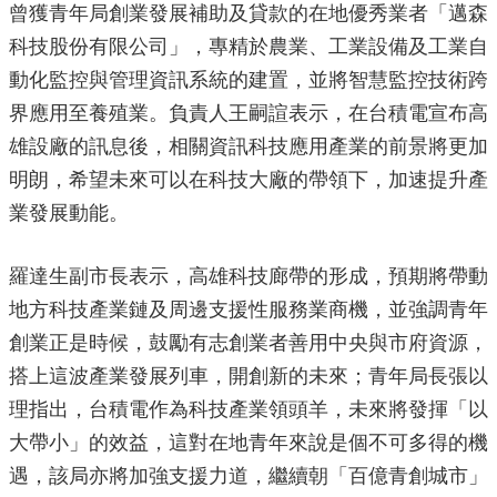
曾獲青年局創業發展補助及貸款的在地優秀業者「邁森
局
長
科技股份有限公司」，專精於農業、工業設備及工業自
信
動化監控與管理資訊系統的建置，並將智慧監控技術跨
箱
界應用至養殖業。負責人王嗣諠表示，在台積電宣布高
雙
雄設廠的訊息後，相關資訊科技應用產業的前景將更加
語
明朗，希望未來可以在科技大廠的帶領下，加速提升產
詞
彙
業發展動能。
Facebook
羅達生副市長表示，高雄科技廊帶的形成，預期將帶動
Instagram
地方科技產業鏈及周邊支援性服務業商機，並強調青年
Line
創業正是時候，鼓勵有志創業者善用中央與市府資源，
隱
搭上這波產業發展列車，開創新的未來；青年局長張以
私
理指出，台積電作為科技產業領頭羊，未來將發揮「以
權
及
大帶小」的效益，這對在地青年來說是個不可多得的機
安
遇，該局亦將加強支援力道，繼續朝「百億青創城市」
全