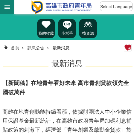
:::
跳到主要內容區塊
Select Language
進
階
搜
尋
我的收藏
小幫手
找資源
:::
首頁
訊息公告
最新消息
認
最新消息
識
我
們
【新聞稿】在地青年看好未來 高市青創貸款領先全
訊
國破萬件
息
公
告
高雄在地青創動能持續看漲，依據財團法人中小企業信
雄
用保證基金最新統計，在高雄市政府青年局加碼利息補
青
貼政策的刺激下，經濟部「青年創業及啟動金貸款」於
資