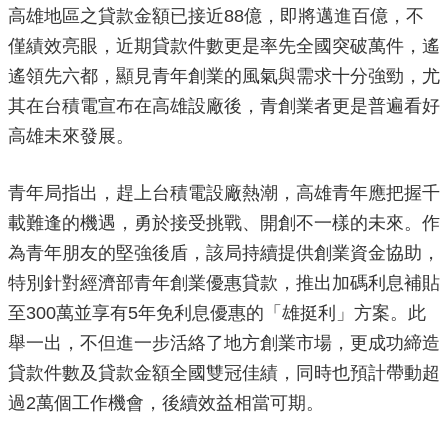
高雄地區之貸款金額已接近88億，即將邁進百億，不
源
僅績效亮眼，近期貸款件數更是率先全國突破萬件，遙
主
遙領先六都，顯見青年創業的風氣與需求十分強勁，尤
題
專
其在台積電宣布在高雄設廠後，青創業者更是普遍看好
區
高雄未來發展。
便
民
青年局指出，趕上台積電設廠熱潮，高雄青年應把握千
服
務
載難逢的機遇，勇於接受挑戰、開創不一樣的未來。作
為青年朋友的堅強後盾，該局持續提供創業資金協助，
公
開
特別針對經濟部青年創業優惠貸款，推出加碼利息補貼
資
至300萬並享有5年免利息優惠的「雄挺利」方案。此
訊
舉一出，不但進一步活絡了地方創業市場，更成功締造
網
貸款件數及貸款金額全國雙冠佳績，同時也預計帶動超
站
過2萬個工作機會，後續效益相當可期。
導
覽