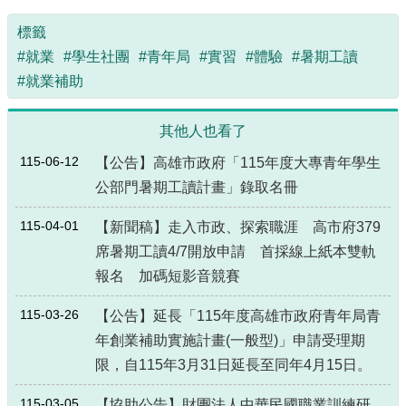
政
策
標籤
#就業
#學生社團
#青年局
#實習
#體驗
#暑期工讀
政
府
#就業補助
網
站
其他人也看了
資
料
115-06-12
【公告】高雄市政府「115年度大專青年學生
開
公部門暑期工讀計畫」錄取名冊
放
宣
115-04-01
【新聞稿】走入市政、探索職涯 高市府379
告
席暑期工讀4/7開放申請 首採線上紙本雙軌
報名 加碼短影音競賽
115-03-26
【公告】延長「115年度高雄市政府青年局青
年創業補助實施計畫(一般型)」申請受理期
限，自115年3月31日延長至同年4月15日。
115-03-05
【協助公告】財團法人中華民國職業訓練研