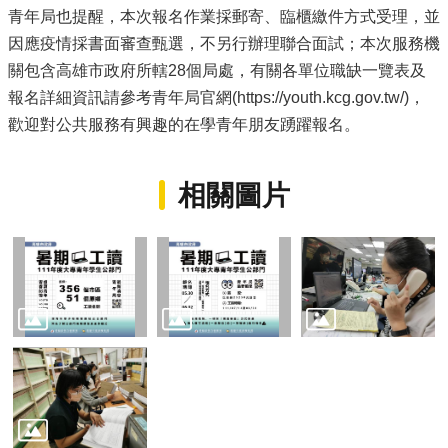
青年局也提醒，本次報名作業採郵寄、臨櫃繳件方式受理，並
局
長
因應疫情採書面審查甄選，不另行辦理聯合面試；本次服務機
信
關包含高雄市政府所轄28個局處，有關各單位職缺一覽表及
箱
報名詳細資訊請參考青年局官網(https://youth.kcg.gov.tw/)，
雙
歡迎對公共服務有興趣的在學青年朋友踴躍報名。
語
詞
彙
相關圖片
Facebook
Instagram
Line
隱
私
權
及
安
全