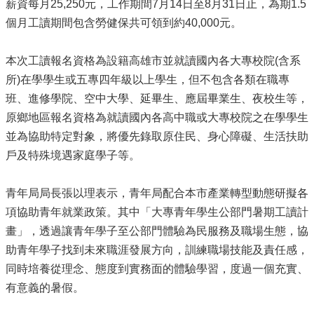
薪資每月25,250元，工作期間7月14日至8月31日止，為期1.5
源
個月工讀期間包含勞健保共可領到約40,000元。
主
題
本次工讀報名資格為設籍高雄市並就讀國內各大專校院(含系
專
所)在學學生或五專四年級以上學生，但不包含各類在職專
區
班、進修學院、空中大學、延畢生、應屆畢業生、夜校生等，
便
原鄉地區報名資格為就讀國內各高中職或大專校院之在學學生
民
並為協助特定對象，將優先錄取原住民、身心障礙、生活扶助
服
務
戶及特殊境遇家庭學子等。
公
青年局局長張以理表示，青年局配合本市產業轉型動態研擬各
開
資
項協助青年就業政策。其中「大專青年學生公部門暑期工讀計
訊
畫」，透過讓青年學子至公部門體驗為民服務及職場生態，協
助青年學子找到未來職涯發展方向，訓練職場技能及責任感，
網
同時培養從理念、態度到實務面的體驗學習，度過一個充實、
站
導
有意義的暑假。
覽