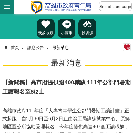
:::
跳到主要內容區塊
Select Language
進
階
搜
尋
我的收藏
小幫手
找資源
:::
首頁
訊息公告
最新消息
認
最新消息
識
我
們
【新聞稿】高市府提供逾400職缺 111年公部門暑期
訊
工讀報名至6/2止
息
公
告
高雄市政府111年度「大專青年學生公部門暑期工讀計畫」正
式起跑，自5月30日至6月2日止由勞工局訓練就業中心、原鄉
雄
青
地區區公所協助受理報名，今年度提供高達407個工讀職缺，
資