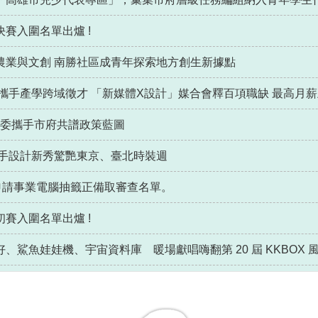
賽入圍名單出爐 !
農業與文創 南勝社區成青年探索地方創生新據點
攜手產學跨域徵才 「新媒體X設計」媒合會釋百項職缺 最高月薪
青委攜手市府共譜政策藍圖
攜手設計新秀驚艷東京、臺北時裝週
申請事業電腦抽籤正備取審查名單。
賽入圍名單出爐 !
鯊魚娃娃機、宇宙資料庫 暖場獻唱嗨翻第 20 屆 KKBOX 