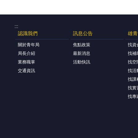
:::
認識我們
訊息公告
雄青
關於青年局
焦點政策
找資
局長介紹
最新消息
找補
業務職掌
活動快訊
找空
交通資訊
找活
找課
找實
找專