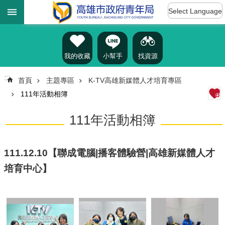
:::
跳到主要內容區塊
Select Language
進
階
搜
尋
我的收藏
小幫手
找資源
:::
首頁
主題專區
K-TV高雄新媒體人才培育專區
111年活動相簿
認
識
111年活動相簿
我
們
訊
111.12.10【聯成電腦|播客體驗營|高雄新媒體人才
息
培育中心】
公
告
雄
青
資