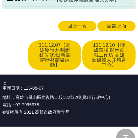
政
策
政
回上一頁
回最上面
府
網
站
111.12.07【高
111.12.10【聯
資
雄餐旅大學|網
成電腦|影音實
料
紅先修班|新媒
戰工作坊|高雄
開
體器材體驗活
新媒體人才培育
動】
中心】
放
宣
告
:::
更新日期
115-08-07
地址：高雄市鳳山區光復路二段132號2樓(鳳山行政中心)
電話：07-7995678
©版權所有 2021 高雄市政府青年局