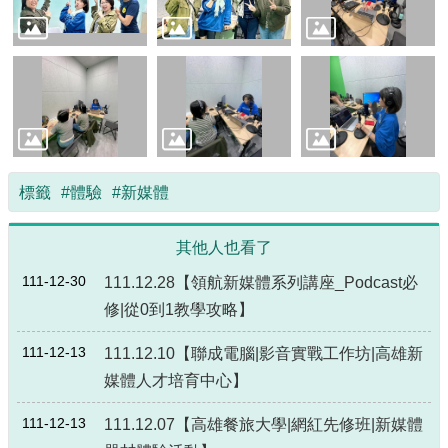
源
主
題
專
區
便
民
標籤
#體驗
#新媒體
服
務
其他人也看了
公
開
111-12-30
111.12.28【領航新媒體系列講座_Podcast必
資
修|從0到1教學攻略】
訊
111-12-13
111.12.10【聯成電腦|影音實戰工作坊|高雄新
網
媒體人才培育中心】
站
導
111-12-13
111.12.07【高雄餐旅大學|網紅先修班|新媒體
覽