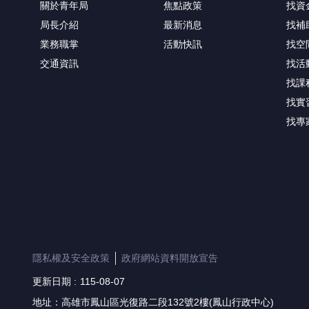
關於青年局
焦點政策
找資
局長介紹
最新消息
找補
業務職掌
活動快訊
找空
交通資訊
找活
找課
找實
找專
隱私權及安全政策
政府網站資料開放宣告
更新日期
115-08-07
地址：高雄市鳳山區光復路二段132號2樓(鳳山行政中心)