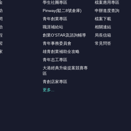
金
學生社團專區
檔案應用專區
助
Pinway(駁二8號倉庫)
申辦進度查詢
間
青年創業專區
檔案下載
動
職涯補給站
相關連結
程
創業O'STAR及諮詢輔導
局長信箱
習
青年事務委員會
常見問答
家
雄青創業補助全攻略
青年志工專區
大港經典升級提案競賽專
區
青創店家專區
更多...